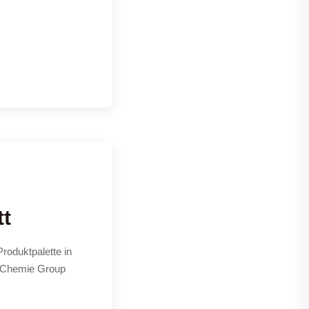
tt
Produktpalette in
r Chemie Group