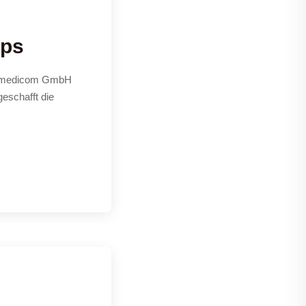
ups
 4a medicom GmbH
eschafft die