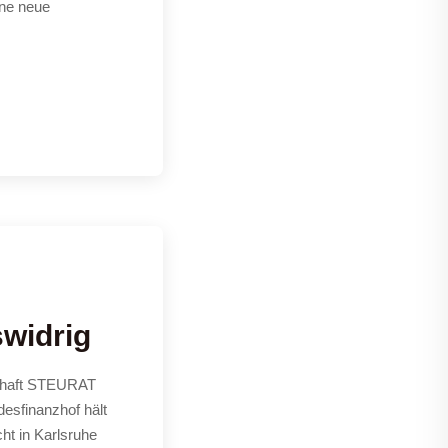
ine neue
swidrig
schaft STEURAT
desfinanzhof hält
ht in Karlsruhe