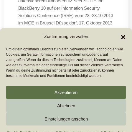
datensicherem Abhörschutz SecuSUITE for
BlackBerry 10 auf der Information Security
Solutions Conference (ISSE) vom 22.-23.10.2013
im MCE in Brüssel Düsseldorf, 17. Oktober 2013
– Secusmart, führender Anbieter auf dem Gebiet
Zustimmung verwalten
der mobilen hochsicheren
Um dir ein optimales Erlebnis zu bieten, verwenden wir Technologien wie
Cookies, um Geräteinformationen zu speichern und/oder darauf
Mehr Lesen ...
zuzugreifen. Wenn du diesen Technologien zustimmst, können wir Daten
wie das Surfverhalten oder eindeutige IDs auf dieser Website verarbeiten.
Wenn du deine Zustimmung nicht erteilst oder zurückziehst, können
bestimmte Merkmale und Funktionen beeinträchtigt werden.
Akzeptieren
Ablehnen
Copyright 2026
euromarcom
All Rights Reserved by
euromarcom GmbH
Einstellungen ansehen
Cookie-Richtlinie (EU)
Impressum & Datenschutz