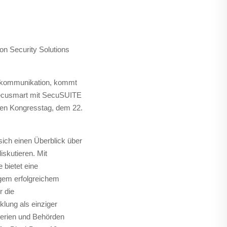
n Security Solutions
enkommunikation, kommt
 Secusmart mit SecuSUITE
ten Kongresstag, dem 22.
 sich einen Überblick über
skutieren. Mit
bietet eine
gem erfolgreichem
r die
lung als einziger
terien und Behörden