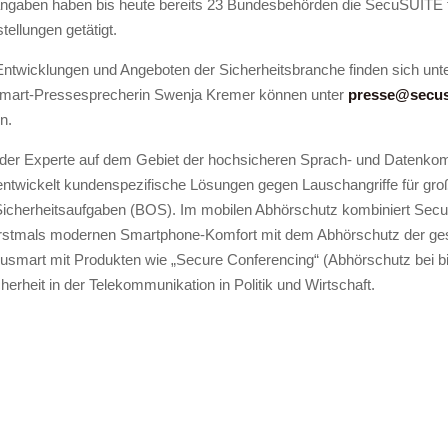
ngaben haben bis heute bereits 23 Bundesbehörden die SecuSUITE 
ellungen getätigt.
ntwicklungen und Angeboten der Sicherheitsbranche finden sich unt
mart-Pressesprecherin Swenja Kremer können unter
presse@secu
n.
er Experte auf dem Gebiet der hochsicheren Sprach- und Datenkom
ntwickelt kundenspezifische Lösungen gegen Lauschangriffe für gro
icherheitsaufgaben (BOS). Im mobilen Abhörschutz kombiniert Secu
erstmals modernen Smartphone-Komfort mit dem Abhörschutz der g
usmart mit Produkten wie „Secure Conferencing“ (Abhörschutz bei b
erheit in der Telekommunikation in Politik und Wirtschaft.