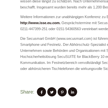
wissen diese längst zu schätzen. Nach Unternehmensa
beschafft. Insgesamt wurden bereits mehr als 1.200 Best
Weitere Informationen zur unabhängigen Konferenz zu E
http://www.isse.eu.com.
Gesprächstermine mit Secus
0211-447399-251 oder 0151-54360563 vereinbart werde
Die Secusmart GmbH (www.secusmart.com) ist führend
Smartphone und Festnetz. Der Abhörschutz-Spezialist e
Unternehmen sowie Behörden und Organisationen mit S
Hochsicherheitslösung SecuSUITE for BlackBerry 10 
Kommunikation. Im Festnetzbereich vervollständigt Sec
oder abhörsicheren Tischtelefonen die wirkungsvolle Sich
Share: