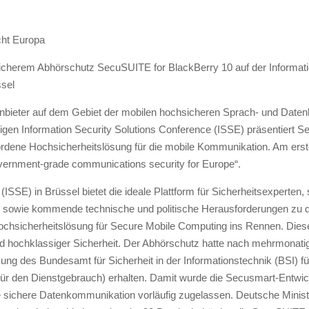
cht Europa
herem Abhörschutz SecuSUITE for BlackBerry 10 auf der Informatio
sel
Anbieter auf dem Gebiet der mobilen hochsicheren Sprach- und Dat
igen Information Security Solutions Conference (ISSE) präsentiert
ordene Hochsicherheitslösung für die mobile Kommunikation. Am ers
ernment-grade communications security for Europe“.
ISSE) in Brüssel bietet die ideale Plattform für Sicherheitsexperten,
n, sowie kommende technische und politische Herausforderungen zu di
chsicherheitslösung für Secure Mobile Computing ins Rennen. Diese 
 hochklassiger Sicherheit. Der Abhörschutz hatte nach mehrmonati
sung des Bundesamt für Sicherheit in der Informationstechnik (BSI) fü
r den Dienstgebrauch) erhalten. Damit wurde die Secusmart-Entwick
ie sichere Datenkommunikation vorläufig zugelassen. Deutsche Minis