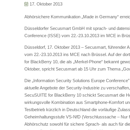
17. Oktober 2013
Abhörsichere Kommunikation „Made in Germany“ errei
Düsseldorfer Secusmart GmbH mit sprach- und datensic
Conference (ISSE) vom 22.-23.10.2013 im MCE in Brüs
Düsseldorf, 17. Oktober 2013 – Secusmart, führender 
vom 22.-23.10.2013 ins MCE nach Brüssel. Auf der dort
for BlackBerry 10, die als „Merkel-Phone“ bekannt gew
Oktober, spricht Secusmart ab 15 Uhr zum Thema „Gov
Die „Information Security Solutions Europe Conference” (
aktuelle Angebote der Security-Industrie zu verschaffe
SecuSUITE for BlackBerry 10 schickt Secusmart die Ho
wirkungsvolle Kombination aus Smartphone-Komfort und
Testbetrieb kürzlich in Deutschland die vorläufige Zulas
Geheimhaltungsstufe VS-NfD (Verschlusssache – Nur fü
Abhörschutz sowohl für sichere Sprach- als auch für d