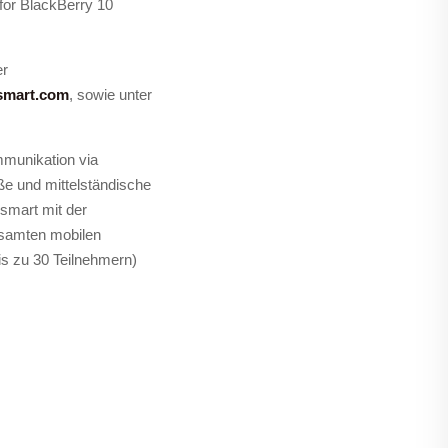
for BlackBerry 10
er
smart.com
, sowie unter
munikation via
ße und mittelständische
smart mit der
esamten mobilen
is zu 30 Teilnehmern)