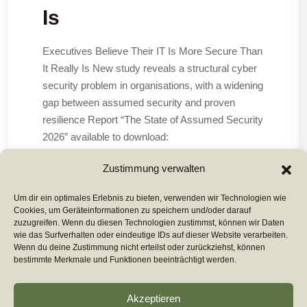
Is
Executives Believe Their IT Is More Secure Than
It Really Is New study reveals a structural cyber
security problem in organisations, with a widening
gap between assumed security and proven
resilience Report “The State of Assumed Security
2026” available to download:
https://horizon3.ai/downloads/research/the-state-
Zustimmung verwalten
of-assumed-security/ London, 5 April 2026
Um dir ein optimales Erlebnis zu bieten, verwenden wir Technologien wie
Cookies, um Geräteinformationen zu speichern und/oder darauf
Mehr Lesen ...
zuzugreifen. Wenn du diesen Technologien zustimmst, können wir Daten
wie das Surfverhalten oder eindeutige IDs auf dieser Website verarbeiten.
Wenn du deine Zustimmung nicht erteilst oder zurückziehst, können
bestimmte Merkmale und Funktionen beeinträchtigt werden.
Akzeptieren