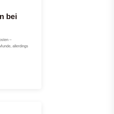
n bei
osten –
 Munde, allerdings