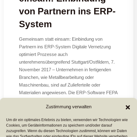
von Partnern ins ERP-
System
Gemeinsam statt einsam: Einbindung von
Partnern ins ERP-System Digitale Vernetzung
optimiert Prozesse auch
unterehmensübergreifend Stuttgart/Ostfildern, 7.
November 2017 – Unternehmen in fertigenden
Branchen, wie Metallbearbeitung oder
Maschinenbau, sind auf Zulieferteile oder
Materialien angewiesen. Die ERP-Software FEPA
vom Hersteller Planat (www.planat.de) ist ein
Zustimmung verwalten
ERP/PPS-Werkzeug, das auch Partner
Um dir ein optimales Erlebnis zu bieten, verwenden wir Technologien wie
Cookies, um Geräteinformationen zu speichern und/oder darauf
Mehr Lesen ...
zuzugreifen. Wenn du diesen Technologien zustimmst, können wir Daten
wie das Surfverhalten oder eindeutige IDs auf dieser Website verarbeiten.