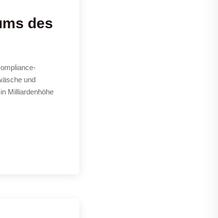
rums des
Compliance-
dwäsche und
in Milliardenhöhe