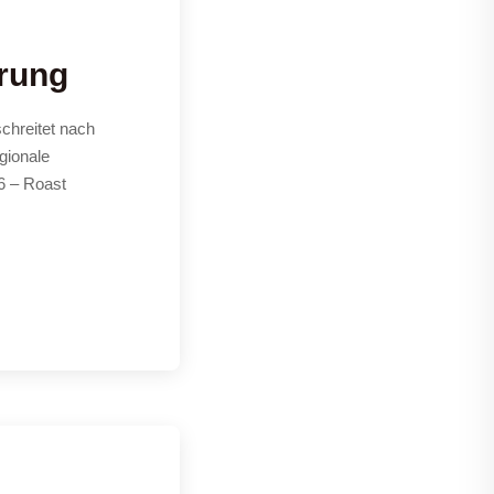
erung
chreitet nach
gionale
6 – Roast