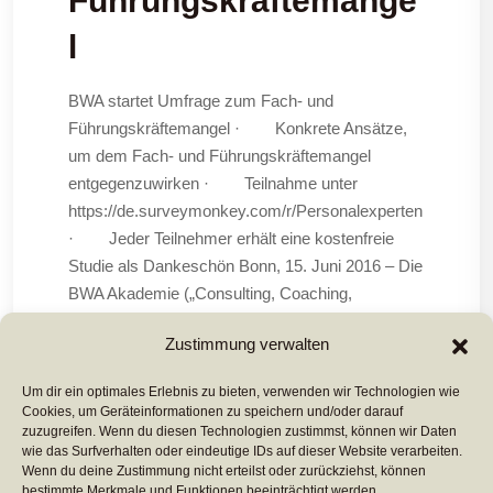
Führungskräftemange
l
BWA startet Umfrage zum Fach- und
Führungskräftemangel · Konkrete Ansätze,
um dem Fach- und Führungskräftemangel
entgegenzuwirken · Teilnahme unter
https://de.surveymonkey.com/r/Personalexperten
· Jeder Teilnehmer erhält eine kostenfreie
Studie als Dankeschön Bonn, 15. Juni 2016 – Die
BWA Akademie („Consulting, Coaching,
Careers“) bereitet eine umfassende Studie zum
Zustimmung verwalten
Mangel
Um dir ein optimales Erlebnis zu bieten, verwenden wir Technologien wie
Cookies, um Geräteinformationen zu speichern und/oder darauf
Mehr Lesen ...
zuzugreifen. Wenn du diesen Technologien zustimmst, können wir Daten
wie das Surfverhalten oder eindeutige IDs auf dieser Website verarbeiten.
Wenn du deine Zustimmung nicht erteilst oder zurückziehst, können
bestimmte Merkmale und Funktionen beeinträchtigt werden.