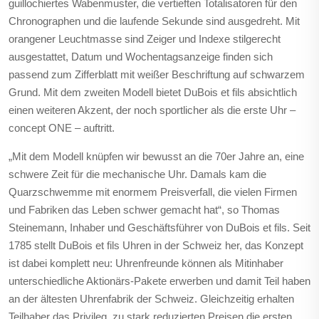
guillochiertes Wabenmuster, die vertieften Totalisatoren für den
Chronographen und die laufende Sekunde sind ausgedreht. Mit
orangener Leuchtmasse sind Zeiger und Indexe stilgerecht
ausgestattet, Datum und Wochentagsanzeige finden sich
passend zum Zifferblatt mit weißer Beschriftung auf schwarzem
Grund. Mit dem zweiten Modell bietet DuBois et fils absichtlich
einen weiteren Akzent, der noch sportlicher als die erste Uhr –
concept ONE – auftritt.
„Mit dem Modell knüpfen wir bewusst an die 70er Jahre an, eine
schwere Zeit für die mechanische Uhr. Damals kam die
Quarzschwemme mit enormem Preisverfall, die vielen Firmen
und Fabriken das Leben schwer gemacht hat“, so Thomas
Steinemann, Inhaber und Geschäftsführer von DuBois et fils. Seit
1785 stellt DuBois et fils Uhren in der Schweiz her, das Konzept
ist dabei komplett neu: Uhrenfreunde können als Mitinhaber
unterschiedliche Aktionärs-Pakete erwerben und damit Teil haben
an der ältesten Uhrenfabrik der Schweiz. Gleichzeitig erhalten
Teilhaber das Privileg, zu stark reduzierten Preisen die ersten