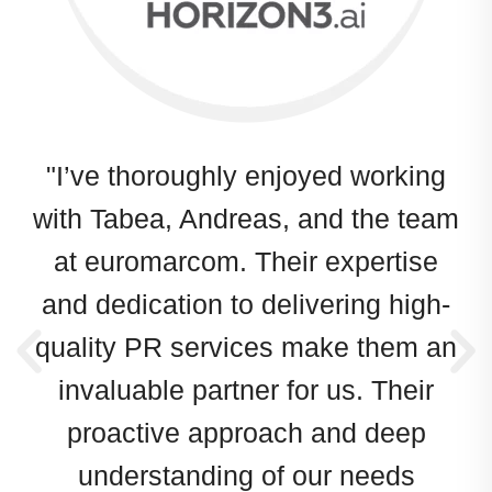
ur
"I’ve thoroughly enjoyed working
„
with Tabea, Andreas, and the team
zw
ts
at euromarcom. Their expertise
and dedication to delivering high-
se
com
quality PR services make them an
t
invaluable partner for us. Their
proactive approach and deep
understanding of our needs
C