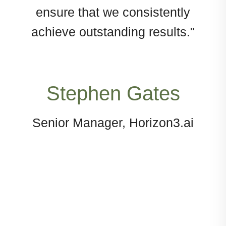
ensure that we consistently
V
lt
achieve outstanding results."
W
cht
Stephen Gates
Senior Manager, Horizon3.ai
r