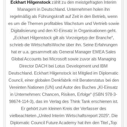
Eckhart Hilgenstock
zählt zu den meistgefragten Interim
Managern in Deutschland. Unternehmen holen ihn
regelmäßig als Führungskraft auf Zeit in den Betrieb, wenn
es um die Themen profitables Wachstum und Vertrieb sowie
Digitalisierung und den KI-Einsatz in Organisationen geht.
„Eckhart Hilgenstock gilt als Vorzeigetyp der Branche“,
schrieb die WirtschaftsWoche über ihn. Seine Erfahrungen
hat er u.a. gesammelt als General Manager EMEA Sales
Global Accounts bei Microsoft sowie zuvor als Managing
Director DACH bei Lotus Development und IBM
Deutschland. Eckhart Hilgenstock ist Mitglied im Diplomatic
Council, einer globalen Denkfabrik mit Beraterstatus bei den
Vereinten Nationen (UN) und Autor des Buches „KI-Einsatz
in Unternehmen: Chancen, Risiken, Erfolge“ (ISBN 978-3-
98674-114-3), das im Verlag des Think Tank er­schienen ist.
Er gehört zum kleinen Kreis der Verfasser des
vielbeachteten „United Interim Wirtschafts­report 2025“. Die
Diplomatic Council Future Academy hat ihm den Titel „Top