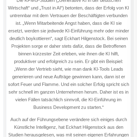
Die KPMG-Studien („Generative KI in der deutschen
Wirtschaft“ und „Trust in AI“) betonten, dass der Erfolg von KI
untrennbar mit dem Vertrauen der Beschäftigten verbunden
ist. „Wenn Mitarbeitende Angst haben, dass die KI sie
ersetzt, werden sie jedwede KI-Einführung mehr oder minder
deutlich boykottieren“, sagt Eckhart Hilgenstock. Bei seinen
Projekten sorge er daher stets dafür, dass die Betroffenen
binnen kürzester Zeit erleben, wie ihnen die KI hilft,
produktiver und erfolgreich zu sein. Er gibt ein Beispiel:
„Wenn der Vertrieb sieht, wie man dank KI-Tools Leads
generieren und neue Aufträge gewinnen kann, dann ist er
sofort Feuer und Flamme. Und ein solcher Erfolg spricht sich
sehr schnell im ganzen Unternehmen herum. Daher ist es in
vielen Fällen tatsächlich sinnvoll, die KI-Einführung im
Business Development zu starten.“
Auch auf der Führungsebene verändere sich einiges durch
Künstliche Intelligenz, hat Eckhart Hilgen­stock aus den
Studien herausgelesen, was mit seinen eigenen Erfahrungen