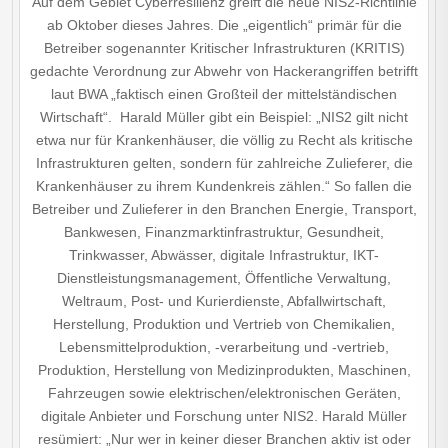
Auf dem Gebiet Cyberresilienz greift die neue NIS2-Richtlinie
ab Oktober dieses Jahres. Die „eigentlich“ primär für die
Betreiber sogenannter Kritischer Infrastrukturen (KRITIS)
gedachte Verordnung zur Abwehr von Hackerangriffen betrifft
laut BWA „faktisch einen Großteil der mittelständischen
Wirtschaft“. Harald Müller gibt ein Beispiel: „NIS2 gilt nicht
etwa nur für Krankenhäuser, die völlig zu Recht als kritische
Infrastrukturen gelten, sondern für zahlreiche Zulieferer, die
Krankenhäuser zu ihrem Kundenkreis zählen.“ So fallen die
Betreiber und Zulieferer in den Branchen Energie, Transport,
Bankwesen, Finanzmarktinfrastruktur, Gesundheit,
Trinkwasser, Abwässer, digitale Infrastruktur, IKT-
Dienstleistungsmanagement, Öffentliche Verwaltung,
Weltraum, Post- und Kurierdienste, Abfall­wirtschaft,
Herstellung, Produktion und Vertrieb von Chemikalien,
Lebensmittelproduktion, -ver­arbeitung und -vertrieb,
Produktion, Herstellung von Medizinprodukten, Maschinen,
Fahrzeugen sowie elektrischen/elektronischen Geräten,
digitale Anbieter und Forschung unter NIS2. Harald Müller
resümiert: „Nur wer in keiner dieser Branchen aktiv ist oder