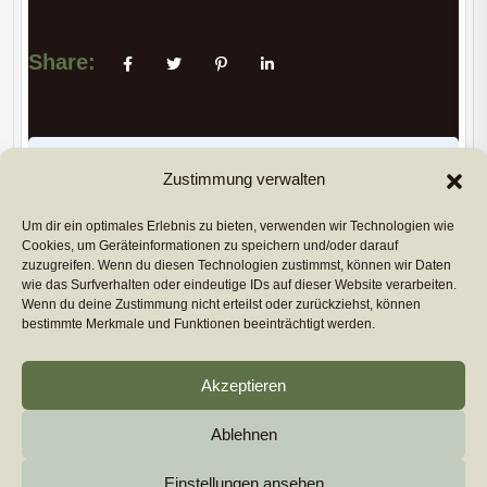
Share:
PREVIUS POST
Zustimmung verwalten
Um dir ein optimales Erlebnis zu bieten, verwenden wir Technologien wie
Cookies, um Geräteinformationen zu speichern und/oder darauf
NEXT POST
zuzugreifen. Wenn du diesen Technologien zustimmst, können wir Daten
wie das Surfverhalten oder eindeutige IDs auf dieser Website verarbeiten.
Copyright 2026
euromarcom
All Rights Reserved by
Wenn du deine Zustimmung nicht erteilst oder zurückziehst, können
euromarcom GmbH
bestimmte Merkmale und Funktionen beeinträchtigt werden.
Cookie-Richtlinie (EU)
Akzeptieren
Impressum & Datenschutz
Ablehnen
Einstellungen ansehen