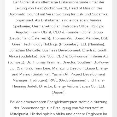
Der Gipfel ist als öffentliche Diskussionsrunde unter der
Leitung von Felix Zuckschwerdt, Head of Mission des
Diplomatic Council mit Verantwortung für Ost- und Südafrika,
organisiert. Als Diskutanten sind eingeladen: Vandre
Spellmeier, German-Angolan Hydrogen Office, H2 diplo
(Angola), Frank Obrist, CEO & Founder, Obrist Group
(Deutschland/Österreich), Thomas Wu, Board Member, DSE
Green Technology Holdings (Proprietary) Ltd. (Namibia),
Jonathan Metcalfe, Business Development, Enertrag South
Africa (Südafrika), Joel Vogl, CEO & Co-Founder, Infener AG
(Schweiz), Dr. Thomas Krimmel, Director, Southern BioPower
Ltd. (Sambia), Tumi Leie, Managing Director, Ekapa Energy
and Mining (Südafrika), Yasmin Ali, Project Development
Manager (Hydrogen), RWE (Großbritannien) und Hans-
Henning Judek, Director, Energy Visions Japan Co., Ltd.
(Japan).
Bei den erneuerbaren Energiekonzepten steht die Nutzung
der Sonnenenergie zur Erzeugung von Wasserstoff im
Mittelpunkt. Hierbei spielen Afrika und andere Regionen im