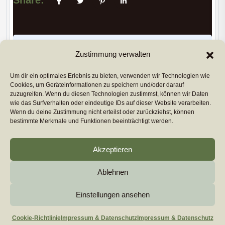
Share:
PREVIUS POST
Zustimmung verwalten
Um dir ein optimales Erlebnis zu bieten, verwenden wir Technologien wie
Cookies, um Geräteinformationen zu speichern und/oder darauf
NEXT POST
zuzugreifen. Wenn du diesen Technologien zustimmst, können wir Daten
wie das Surfverhalten oder eindeutige IDs auf dieser Website verarbeiten.
Copyright 2026
euromarcom
All Rights Reserved by
Wenn du deine Zustimmung nicht erteilst oder zurückziehst, können
euromarcom GmbH
bestimmte Merkmale und Funktionen beeinträchtigt werden.
Cookie-Richtlinie (EU)
Akzeptieren
Impressum & Datenschutz
Ablehnen
Einstellungen ansehen
Cookie-Richtlinie
Impressum & Datenschutz
Impressum & Datenschutz