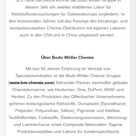
SLU nahe Barcelona konnte die Bodo Möller Gruppe in
diesem Jahr ein zweites etabliertes Labor für
Klebstoffuntersuchungen für Südwesteuropa angliedern. In
den kommenden Jahren soll das Konzept des beratungs- und
kompetenzstarken Chemie-Distributors mit eigenen Laboren
auch in den USA und in China umgesetzt werden.
Über
Bodo
Möller Chemie
Mit fast 50 Jahren Erfahrung im Vertrieb von
Spezialchemikalien ist die Bodo Möller Chemie Gruppe
(
www.bm-chemie.com
) führender Partner namhafter globaler
Chemiekonzerne, wie Huntsman, Dow, DuPont, BASF und
Henkel. Zu den Produkten des Offenbacher Unternehmens
gehören leistungsstarke Klebstoffe, Duroplaste (Epoxidharze,
Polyester, Polyurethan, Silikon), Pigmente und Additive,
Textilhilfsmittel, Farbstoffe, Elektrovergussmassen, Werkzeug-
und Laminierharze sowie Composite-Materialien. Eigene
Produktionsstätten und Labore für kundenspezifische