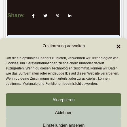
Share:
PREVIUS POST
Zustimmung verwalten
Um dir ein optimales Erlebnis zu bieten, verwenden wir Technologien wie
Cookies, um Geräteinformationen zu speichern und/oder darauf
NEXT POST
zuzugreifen. Wenn du diesen Technologien zustimmst, können wir Daten
wie das Surfverhalten oder eindeutige IDs auf dieser Website verarbeiten.
Copyright 2026
euromarcom
All Rights Reserved by
Wenn du deine Zustimmung nicht erteilst oder zurückziehst, können
euromarcom GmbH
bestimmte Merkmale und Funktionen beeinträchtigt werden.
Cookie-Richtlinie (EU)
Akzeptieren
Impressum & Datenschutz
Ablehnen
Einstellungen ansehen