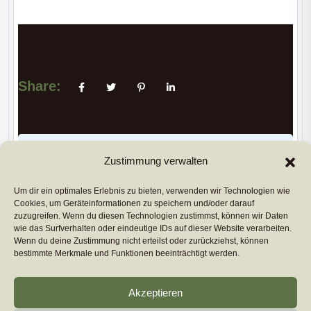
Share:
PREVIUS POST
Zustimmung verwalten
Um dir ein optimales Erlebnis zu bieten, verwenden wir Technologien wie
Cookies, um Geräteinformationen zu speichern und/oder darauf
NEXT POST
zuzugreifen. Wenn du diesen Technologien zustimmst, können wir Daten
wie das Surfverhalten oder eindeutige IDs auf dieser Website verarbeiten.
Copyright 2026
euromarcom
All Rights Reserved by
Wenn du deine Zustimmung nicht erteilst oder zurückziehst, können
euromarcom GmbH
bestimmte Merkmale und Funktionen beeinträchtigt werden.
Cookie-Richtlinie (EU)
Akzeptieren
Impressum & Datenschutz