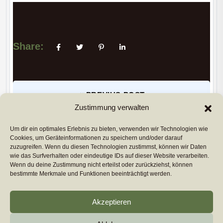
Share:
PREVIUS POST
Zustimmung verwalten
Um dir ein optimales Erlebnis zu bieten, verwenden wir Technologien wie
NEXT POST
Cookies, um Geräteinformationen zu speichern und/oder darauf
zuzugreifen. Wenn du diesen Technologien zustimmst, können wir Daten
Copyright 2026
euromarcom
All Rights Reserved by
wie das Surfverhalten oder eindeutige IDs auf dieser Website verarbeiten.
euromarcom GmbH
Wenn du deine Zustimmung nicht erteilst oder zurückziehst, können
bestimmte Merkmale und Funktionen beeinträchtigt werden.
Cookie-Richtlinie (EU)
Akzeptieren
Impressum & Datenschutz