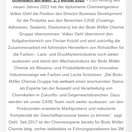
Offenbach am Main, 2. Februar 2022
– Zum Anfang des
neuen Jahres 2022 hat der diplomierte Chemieingenieur
Volker Oehl die Position des Director Business Development
für die Produkte aus den Bereichen CASE (Coatings,
Adhesives, Sealants, Elastomers) bei der Bodo Möller Chemie
Gruppe übernommen. Volker Oehl übernimmt den
Aufgabenbereich von Florian Krückl und wird zukünftig die
Zusammenarbeit mit führenden Herstellern von Rohstoffen für
die Farben-, Lack- und Druckfarbenindustrie noch weiter
ausbauen und damit den Wachstumskurs der Bodo Möller
Chemie als Wissens- und Produktlieferant für innovative
Industriezweige wie Farben und Lacke fortsetzen. „Die Bodo
Möller Chemie Gruppe hat weltweit einen anerkannten Status
als Experte bei der Auswahl und Verarbeitung von
Chemikalien in Zukunfts- und Gegenwartsbranchen. Dazu
werden wir unser CASE-Team noch weiter ausbauen, um den
Produzenten erweiterte Marktpräsenz und reduzierte
Komplexität der Geschäftsprozesse bieten zu können“, sagt
Oehl. Seit 2017 ist der Chemieexperte bereits für Bodo Möller
Chemie tätig, vorher bekleidete er Führungspositionen bei 3M