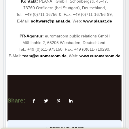
Ko
ntakt:
PLANAT GmbH, Schönbergstr. 45-47,
73760 Ostfildern (bei Stuttgart), Deutschland,
Tel.: +49 (0)711-16756-0, Fax: +49 (0)711-16756-99,
E-Mail:
software@planat.de
, Web:
www.planat.de
PR-Agentur:
euromarcom public relations GmbH
Mühlhohle 2, 65205 Wiesbaden, Deutschland,
Tel.: +49 (0)611-973150, Fax: +49 (0)611-719290,
E-Mail:
team@euromarcom.de
, Web:
www.euromarcom.de
Share:
PREVIUS POST