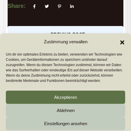
Share:
PREVIUS POST
Zustimmung verwalten
Um dir ein optimales Erlebnis zu bieten, verwenden wir Technologien wie
NEXT POST
Cookies, um Geräteinformationen zu speichern und/oder darauf
zuzugreifen. Wenn du diesen Technologien zustimmst, können wir Daten
Copyright 2026
euromarcom
All Rights Reserved by
wie das Surfverhalten oder eindeutige IDs auf dieser Website verarbeiten.
euromarcom GmbH
Wenn du deine Zustimmung nicht erteilst oder zurückziehst, können
bestimmte Merkmale und Funktionen beeinträchtigt werden.
Cookie-Richtlinie (EU)
Akzeptieren
Impressum & Datenschutz
Ablehnen
Einstellungen ansehen