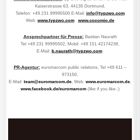
Kaiserstrasse 63, 44135 Dortmund,
Telefon: +49 231 99995500 E-Mail:
info@typzwo.com
Web:
www.typzwo.com
www.cocomio.de
Ansprechpartner für Presse:
Bastian Naurath
Tel +49 231 99995502, Mobil: +49 151 42174238,
E-Mail:
b.naurath@typzwo.com
PR-Agentur:
euromarcom public relations, Tel +49 611 –
973150,
E-Mail:
team@euromarcom.de
, Web:
www.euromarcom.de
,
www.facebook.de/euromarcom
(like if you like-:)