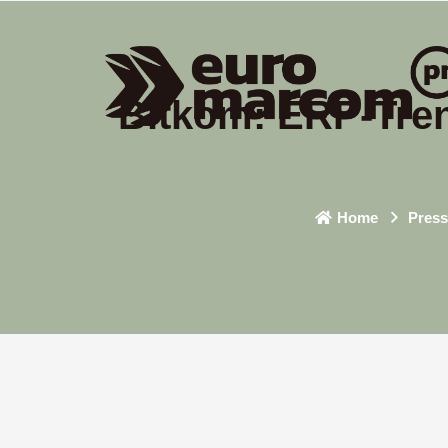
Bitkom: ERP-Tren
Home
Press