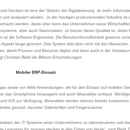
d Geräten ist eine der Stützen der Digitalisierung. Je mehr Informat
nd analysiert werden. „In der heutigen produzierenden Industrie ist
gemacht werden, desto eher kann das Unternehmen seine Wirtschaftlich
bsysteme, aber auch Stammdaten. Je besser deren Qualität ist, desto b
kom ist die Software-Ergonomie. Die Benutzerfreundlichkeit gewinne z
n Aspekt lange ignoriert. Das System lebt aber nicht mit den Mensche
chen, damit Prozess und Benutzer digital und dann auch in der Umsetz
igt Christian Biebl die Bitkom-Einschätzungen.
Mobiler ERP-Einsatz
pps sowie von Web-Anwendungen, die für den Einsatz auf mobilen Ger
 über das Smartphone hinausgeht und auch Wearables umfasst. Wichtig
d und iOS zur Verfügung. Wearables werden ebenso bereits zusammen 
riebe genutzt, darunter Datenbrillen und Fingerscanner.
nisdaten der IT-Systeme eines Unternehmens zu rekonstruieren und dar
e Learnings für morgen stecken in den Daten von heute“, sagt Biebl. 