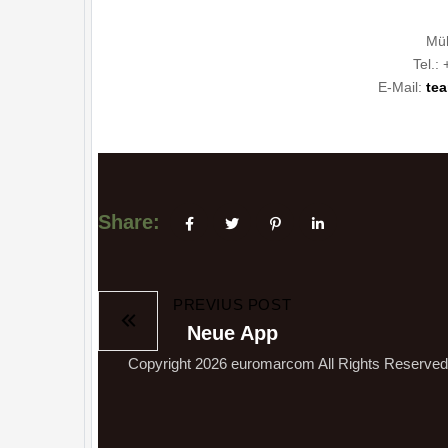
Müh
Tel.:
E-Mail:
te
Share:
PREVIUS POST
Neue App
Copyright 2026
euromarcom
All Rights Reserve