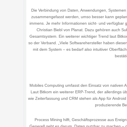
Die Verbindung von Daten, Anwendungen, Systemen un
zusammengefasst werden, umso besser kann geplant u
immens. Je mehr Informationen sicht- und verfügbar 
Christian Biebl von Planat. Dazu gehören auch Su
Gesamtsystem. Ein weiterer wichtiger Trend laut Bit
so der Verband. „Viele Softwarehersteller haben diese
mit dem System – es bedarf also intuitiver Oberflä
bestät
Mobiles Computing umfasst den Einsatz von nativen A
Laut Bitkom ein weiterer ERP-Trend, der allerdings
wie Zeiterfassung und CRM stehen als App für Androi
produzierende Bet
Process Mining hilft, Geschäftsprozesse aus Ereig
„Generell geht es darum, Daten nutzbar zu machen – di