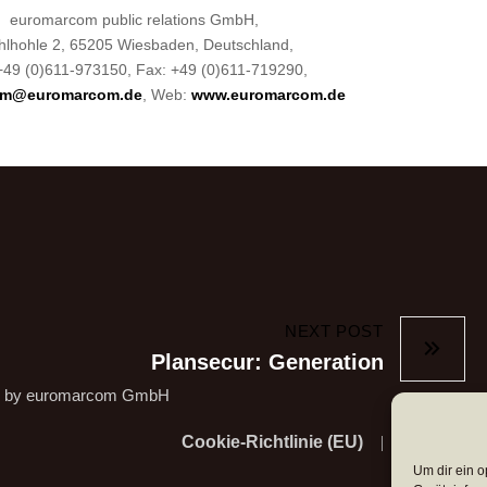
euromarcom public relations GmbH,
lhohle 2, 65205 Wiesbaden, Deutschland,
 +49 (0)611-973150, Fax: +49 (0)611-719290,
am@euromarcom.de
, Web:
www.euromarcom.de
NEXT POST
Plansecur: Generation
d by
euromarcom GmbH
Cookie-Richtlinie (EU)
Impressum
Um dir ein o