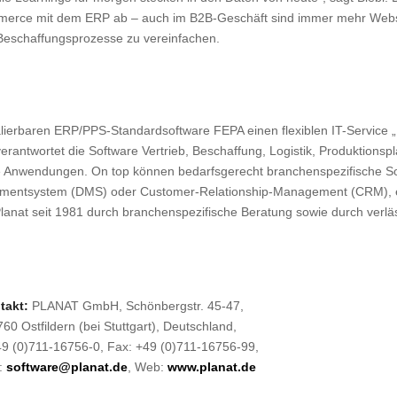
mmerce mit dem ERP ab – auch im B2B-Geschäft sind immer mehr Web
Beschaffungsprozesse zu vereinfachen.
skalierbaren ERP/PPS-Standardsoftware FEPA einen flexiblen IT-Service
verantwortet die Software Vertrieb, Beschaffung, Logistik, Produktions
he Anwendungen. On top können bedarfsgerecht branchenspezifische Sof
ementsystem (DMS) oder Customer-Relationship-Management (CRM), e
lanat seit 1981 durch branchenspezifische Beratung sowie durch verlä
takt:
PLANAT GmbH, Schönbergstr. 45-47,
60 Ostfildern (bei Stuttgart), Deutschland,
+49 (0)711-16756-0, Fax: +49 (0)711-16756-99,
:
software@planat.de
, Web:
www.planat.de