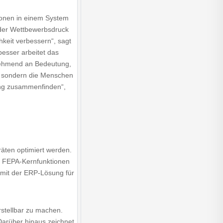
ionen in einem System
 der Wettbewerbsdruck
keit verbessern“, sagt
esser arbeitet das
unehmend an Bedeutung,
n, sondern die Menschen
ung zusammenfinden“,
äten optimiert werden.
e FEPA-Kernfunktionen
mit der ERP-Lösung für
stellbar zu machen.
Darüber hinaus zeichnet