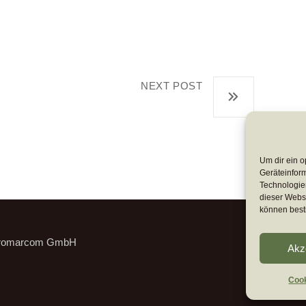
NEXT POST
Technogroup für
Um dir ein o
Geräteinfor
Technologien
dieser Websi
können best
romarcom GmbH
Akz
Cook
Cook