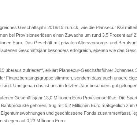
lgreiches Geschäftsjahr 2018/19 zurück, wie die Plansecur KG mittei
en bei Provisionserlösen einen Zuwachs um rund 3,5 Prozent auf 23
lionen Euro. Das Geschäft mit privaten Altersvorsorge- und Berufsun
laufenen Geschäftsjahr besonders erfolgreich, ebenso wie das Gesch
9 überaus zufrieden“, erklärt Plansecur-Geschäftsführer Johannes S
in der Finanzberatungsgruppe stimmen, sondern dass auch unsere eig
n sind. Und genau das ist uns im letzten Jahr besonders gut gelungen
aufenen Geschäftsjahr 13,0 Millionen Euro Provisionserlöse. Die Sp
 Bankprodukte gehören, trug mit 9,2 Millionen Euro maßgeblich zum
 Eigentumswohnungen und geschlossene Fonds zusammenfasst, legte
n stiegen auf 0,23 Millionen Euro.