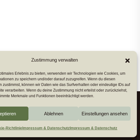
Zustimmung verwalten
ptimales Erlebnis zu bieten, verwenden wir Technologien wie Cookies, um
mationen zu speichern und/oder darauf zuzugreifen. Wenn du diesen
 zustimmst, können wir Daten wie das Surfverhalten oder eindeutige IDs auf
te verarbeiten. Wenn du deine Zustimmung nicht erteilst oder zurückziehst,
immte Merkmale und Funktionen beeinträchtigt werden.
eptieren
Ablehnen
Einstellungen ansehen
ie-Richtlinie (EU)
Impressum & Datenschutz
ie-Richtlinie
Impressum & Datenschutz
Impressum & Datenschutz