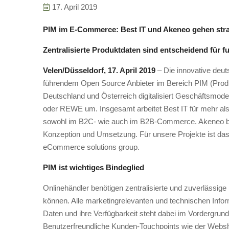
17. April 2019
PIM im E-Commerce: Best IT und Akeneo gehen strat
Zentralisierte Produktdaten sind entscheidend für 
Velen/Düsseldorf, 17. April 2019
– Die innovative deu
führendem Open Source Anbieter im Bereich PIM (Produ
Deutschland und Österreich digitalisiert Geschäftsmode
oder REWE um. Insgesamt arbeitet Best IT für mehr als 
sowohl im B2C- wie auch im B2B-Commerce. Akeneo bie
Konzeption und Umsetzung. Für unsere Projekte ist das
eCommerce solutions group.
PIM ist wichtiges Bindeglied
Onlinehändler benötigen zentralisierte und zuverlässig
können. Alle marketingrelevanten und technischen Infor
Daten und ihre Verfügbarkeit steht dabei im Vordergru
Benutzerfreundliche Kunden-Touchpoints wie der Websh