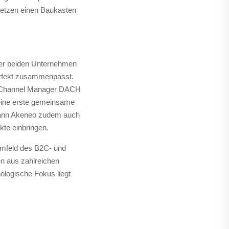
setzen einen Baukasten
rer beiden Unternehmen
perfekt zusammenpasst.
ff, Channel Manager DACH
s eine erste gemeinsame
kann Akeneo zudem auch
kte einbringen.
 Umfeld des B2C- und
n aus zahlreichen
ologische Fokus liegt