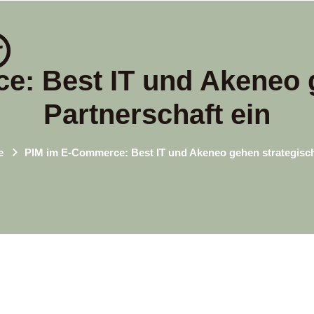
: Best IT und Akeneo 
Partnerschaft ein
e
PIM im E-Commerce: Best IT und Akeneo gehen strategisch