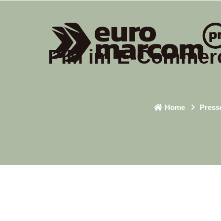
PIM im E-Commerce
Home
Press