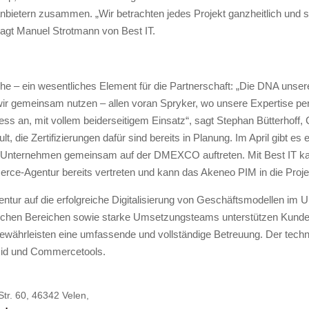
bietern zusammen. „Wir betrachten jedes Projekt ganzheitlich und 
agt Manuel Strotmann von Best IT.
he – ein wesentliches Element für die Partnerschaft: „Die DNA unse
 wir gemeinsam nutzen – allen voran Spryker, wo unsere Expertise 
ess an, mit vollem beiderseitigem Einsatz“, sagt Stephan Bütterho
 die Zertifizierungen dafür sind bereits in Planung. Im April gibt e
n Unternehmen gemeinsam auf der DMEXCO auftreten. Mit Best IT 
erce-Agentur bereits vertreten und kann das Akeneo PIM in die Proje
ntur auf die erfolgreiche Digitalisierung von Geschäftsmodellen im
lichen Bereichen sowie starke Umsetzungsteams unterstützen Kunde
währleisten eine umfassende und vollständige Betreuung. Der techn
xid und Commercetools.
tr. 60, 46342 Velen,