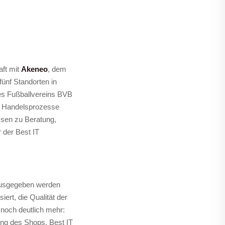
aft mit
Akeneo
, dem
ünf Standorten in
des Fußballvereins BVB
er Handelsprozesse
sen zu Beratung,
 der Best IT
 ausgegeben werden
ert, die Qualität der
 noch deutlich mehr:
ng des Shops. Best IT