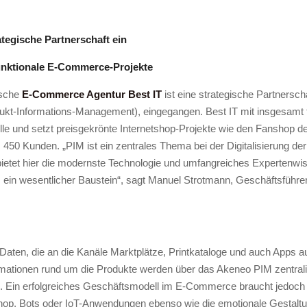
egische Partnerschaft ein
funktionale E-Commerce-Projekte
tsche
E-Commerce Agentur Best IT
ist eine strategische Partnersch
kt-Informations-Management), eingegangen. Best IT mit insgesamt f
lle und setzt preisgekrönte Internetshop-Projekte wie den Fanshop 
450 Kunden. „PIM ist ein zentrales Thema bei der Digitalisierung d
tet hier die modernste Technologie und umfangreiches Expertenwis
 ein wesentlicher Baustein“, sagt Manuel Strotmann, Geschäftsführer
e Daten, die an die Kanäle Marktplätze, Printkataloge und auch Apps
mationen rund um die Produkte werden über das Akeneo PIM zentralisi
nd. Ein erfolgreiches Geschäftsmodell im E-Commerce braucht jedoch
op, Bots oder IoT-Anwendungen ebenso wie die emotionale Gestaltu