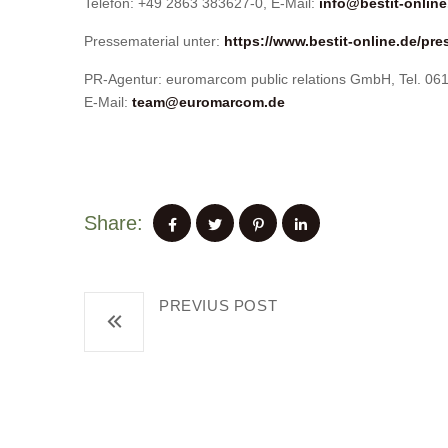
Telefon: +49 2863 383627-0, E-Mail:
info@bestit-online
Pressematerial unter:
https://www.bestit-online.de/pre
PR-Agentur: euromarcom public relations GmbH, Tel. 06
E-Mail:
team@euromarcom.de
Share:
PREVIUS POST
Studie: DSGVO