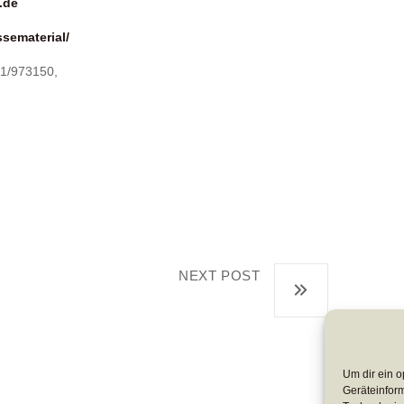
.de
ssematerial/
11/973150,
NEXT POST
Leaseweb rockt
Um dir ein o
Geräteinfor