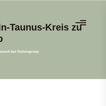
in-Taunus-Kreis zu
p
Besuch bei Technogroup