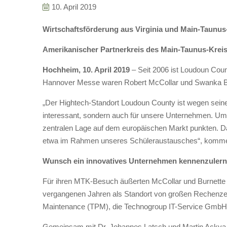
10. April 2019
Wirtschaftsförderung aus Virginia und Main-Taunu
Amerikanischer Partnerkreis des Main-Taunus-Krei
Hochheim, 10. April 2019
– Seit 2006 ist Loudoun Cou
Hannover Messe waren Robert McCollar und Swanka Bu
„Der Hightech-Standort Loudoun County ist wegen seine
interessant, sondern auch für unsere Unternehmen. Umg
zentralen Lage auf dem europäischen Markt punkten. Da
etwa im Rahmen unseres Schüleraustausches“, komment
Wunsch ein innovatives Unternehmen kennenzuler
Für ihren MTK-Besuch äußerten McCollar und Burnette 
vergangenen Jahren als Standort von großen Rechenzent
Maintenance (TPM), die Technogroup IT-Service GmbH
Gemeinsam mit Dr. Johannes Latsch und Martin Ackva 