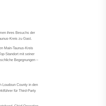
hmen ihres Besuchs der
unus-Kreis zu Gast.
den Main-Taunus-Kreis
op-Standort mit seiner
enschliche Begegnungen –
ch Loudoun County in den
tführer für Third-Party
etzband, Chief Operation