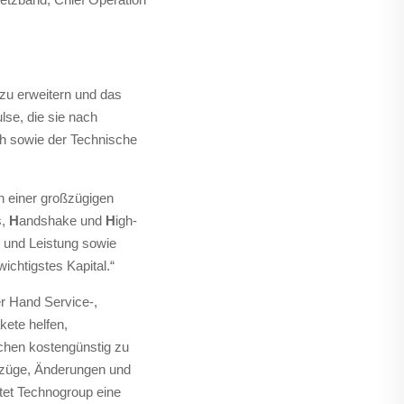
 zu erweitern und das
se, die sie nach
ch sowie der Technische
n einer großzügigen
s,
H
andshake und
H
igh-
t und Leistung sowie
ichtigstes Kapital.“
r Hand Service-,
ete helfen,
chen kostengünstig zu
umzüge, Änderungen und
et Technogroup eine