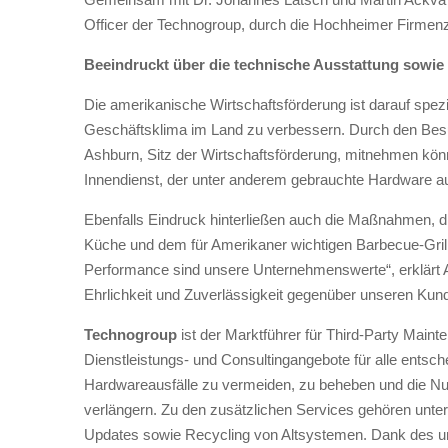
Officer der Technogroup, durch die Hochheimer Firmenze
Beeindruckt über die technische Ausstattung sowie M
Die amerikanische Wirtschaftsförderung ist darauf spezi
Geschäftsklima im Land zu verbessern. Durch den Besuc
Ashburn, Sitz der Wirtschaftsförderung, mitnehmen kön
Innendienst, der unter anderem gebrauchte Hardware auf
Ebenfalls Eindruck hinterließen auch die Maßnahmen, di
Küche und dem für Amerikaner wichtigen Barbecue-Grill a
Performance sind unsere Unternehmenswerte“, erklärt Alf
Ehrlichkeit und Zuverlässigkeit gegenüber unseren Kunde
Technogroup
ist der Marktführer für Third-Party Mai
Dienstleistungs- und Consultingangebote für alle ents
Hardwareausfälle zu vermeiden, zu beheben und die N
verlängern. Zu den zusätzlichen Services gehören unte
Updates sowie Recycling von Altsystemen. Dank des u