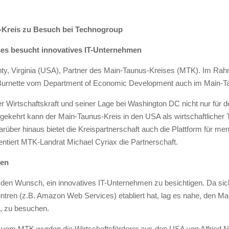
s-Kreis zu Besuch bei Technogroup
ses besucht innovatives IT-Unternehmen
nty, Virginia (USA), Partner des Main-Taunus-Kreises (MTK). Im Ra
rnette vom Department of Economic Development auch im Main-Ta
r Wirtschaftskraft und seiner Lage bei Washington DC nicht nur für 
ekehrt kann der Main-Taunus-Kreis in den USA als wirtschaftlicher T
rüber hinaus bietet die Kreispartnerschaft auch die Plattform für m
iert MTK-Landrat Michael Cyriax die Partnerschaft.
nen
den Wunsch, ein innovatives IT-Unternehmen zu besichtigen. Da si
ren (z.B. Amazon Web Services) etabliert hat, lag es nahe, den Mark
, zu besuchen.
vom MTK wurden die Wirtschaftsförderer aus den USA von Alfried N