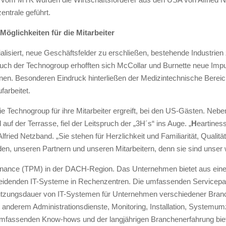
ntrale geführt.
öglichkeiten für die Mitarbeiter
alisiert, neue Geschäftsfelder zu erschließen, bestehende Industrien
h der Technogroup erhofften sich McCollar und Burnette neue Impul
nen. Besonderen Eindruck hinterließen der Medizintechnische Berei
arbeitet.
e Technogroup für ihre Mitarbeiter ergreift, bei den US-Gästen. Nebe
uf der Terrasse, fiel der Leitspruch der „3H´s“ ins Auge. „
H
eartines
ried Netzband. „Sie stehen für Herzlichkeit und Familiarität, Qualitä
n, unseren Partnern und unseren Mitarbeitern, denn sie sind unser w
ntenance (TPM) in der DACH-Region. Das Unternehmen bietet aus eine
cheidenden IT-Systeme in Rechenzentren. Die umfassenden Servicepak
utzungsdauer von IT-Systemen für Unternehmen verschiedener Bran
r anderem Administrationsdienste, Monitoring, Installation, System
mfassenden Know-hows und der langjährigen Branchenerfahrung biet