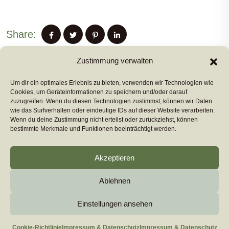
Share:
Zustimmung verwalten
Um dir ein optimales Erlebnis zu bieten, verwenden wir Technologien wie
PREVIUS POST
Cookies, um Geräteinformationen zu speichern und/oder darauf
zuzugreifen. Wenn du diesen Technologien zustimmst, können wir Daten
wie das Surfverhalten oder eindeutige IDs auf dieser Website verarbeiten.
Wenn du deine Zustimmung nicht erteilst oder zurückziehst, können
NEXT POST
bestimmte Merkmale und Funktionen beeinträchtigt werden.
Akzeptieren
Ablehnen
Copyright 2026
euromarcom
All Rights Reserved by
euromarcom GmbH
Einstellungen ansehen
Cookie-Richtlinie (EU)
Impressum & Datenschutz
Cookie-Richtlinie
Impressum & Datenschutz
Impressum & Datenschutz