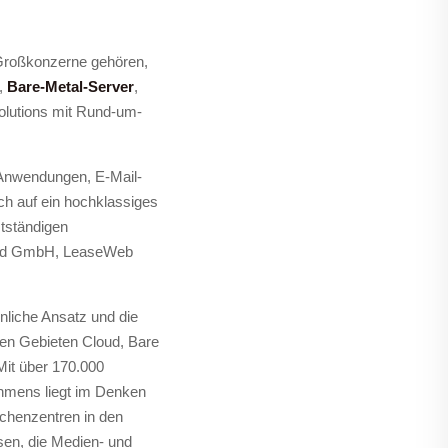
 Großkonzerne gehören,
,
Bare-Metal-Server
,
olutions mit Rund-um-
t-Anwendungen, E-Mail-
ch auf ein hochklassiges
tständigen
and GmbH, LeaseWeb
önliche Ansatz und die
den Gebieten Cloud, Bare
it über 170.000
hmens liegt im Denken
chenzentren in den
sen, die Medien- und