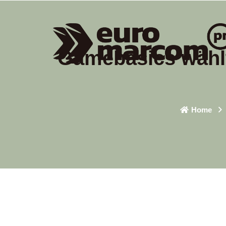
Gamebasics wählt
Home