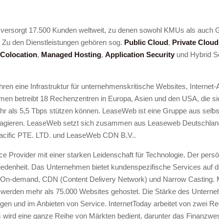
s versorgt 17.500 Kunden weltweit, zu denen sowohl KMUs als auch
s. Zu den Dienstleistungen gehören sog.
Public Cloud
,
Private Cloud
Colocation
,
Managed Hosting
,
Application Security
und Hybrid S
hren eine Infrastruktur für unternehmenskritische Websites, Interne
men betreibt 18 Rechenzentren in Europa, Asien und den USA, die si
hr als 5,5 Tbps stützen können. LeaseWeb ist eine Gruppe aus selbs
agieren. LeaseWeb setzt sich zusammen aus Leaseweb Deutschl
acific PTE. LTD. und LeaseWeb CDN B.V..
ce Provider mit einer starken Leidenschaft für Technologie. Der pers
friedenheit. Das Unternehmen bietet kundenspezifische Services auf 
, On-demand, CDN (Content Delivery Network) und Narrow Casting. M
rden mehr als 75.000 Websites gehostet. Die Stärke des Unterne
en und im Anbieten von Service. InternetToday arbeitet von zwei Re
 wird eine ganze Reihe von Märkten bedient, darunter das Finanzwe