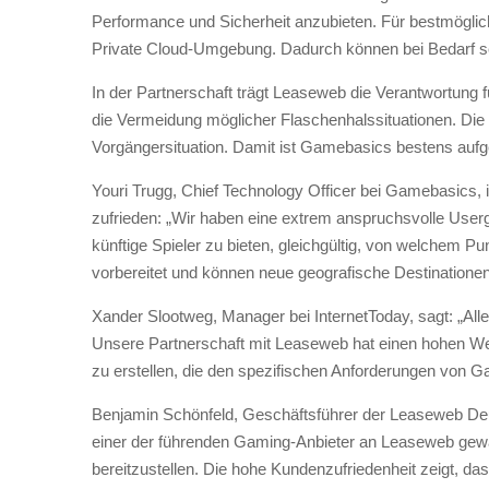
Performance und Sicherheit anzubieten. Für bestmöglich
Private Cloud-Umgebung. Dadurch können bei Bedarf seh
In der Partnerschaft trägt Leaseweb die Verantwortung fü
die Vermeidung möglicher Flaschenhalssituationen. Die 
Vorgängersituation. Damit ist Gamebasics bestens aufg
Youri Trugg, Chief Technology Officer bei Gamebasics, 
zufrieden: „Wir haben eine extrem anspruchsvolle Usergr
künftige Spieler zu bieten, gleichgültig, von welchem Pu
vorbereitet und können neue geografische Destinationen
Xander Slootweg, Manager bei InternetToday, sagt: „All
Unsere Partnerschaft mit Leaseweb hat einen hohen Wer
zu erstellen, die den spezifischen Anforderungen von G
Benjamin Schönfeld, Geschäftsführer der Leaseweb Deu
einer der führenden Gaming-Anbieter an Leaseweb gewa
bereitzustellen. Die hohe Kundenzufriedenheit zeigt, das