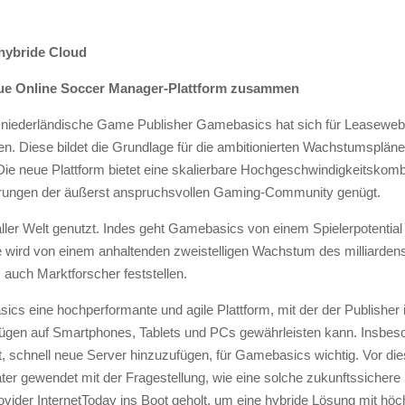
hybride Cloud
 neue Online Soccer Manager-Plattform zusammen
niederländische Game Publisher Gamebasics hat sich für Leaseweb
en. Diese bildet die Grundlage für die ambitionierten Wachstumsplä
neue Plattform bietet eine skalierbare Hochgeschwindigkeitskombi
derungen der äußerst anspruchsvollen Gaming-Community genügt.
ler Welt genutzt. Indes geht Gamebasics von einem Spielerpotential 
e wird von einem anhaltenden zweistelligen Wachstum des milliarde
auch Marktforscher feststellen.
cs eine hochperformante und agile Plattform, mit der der Publisher i
gnügen auf Smartphones, Tablets und PCs gewährleisten kann. Insbeso
, schnell neue Server hinzuzufügen, für Gamebasics wichtig. Vor di
gewendet mit der Fragestellung, wie eine solche zukunftssichere In
der InternetToday ins Boot geholt, um eine hybride Lösung mit höchs