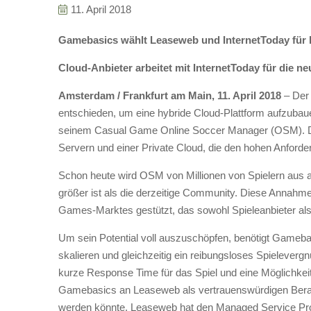
11. April 2018
Gamebasics wählt Leaseweb und InternetToday für 
Cloud-Anbieter arbeitet mit InternetToday für die
Amsterdam / Frankfurt am Main, 11. April 2018
– Der 
entschieden, um eine hybride Cloud-Plattform aufzubau
seinem Casual Game Online Soccer Manager (OSM). Die 
Servern und einer Private Cloud, die den hohen Anfor
Schon heute wird OSM von Millionen von Spielern aus al
größer ist als die derzeitige Community. Diese Annahm
Games-Marktes gestützt, das sowohl Spieleanbieter als 
Um sein Potential voll auszuschöpfen, benötigt Gamebasi
skalieren und gleichzeitig ein reibungsloses Spielever
kurze Response Time für das Spiel und eine Möglichkeit
Gamebasics an Leaseweb als vertrauenswürdigen Berater 
werden könnte. Leaseweb hat den Managed Service Provi