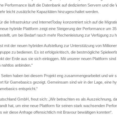
e Performance läuft die Datenbank auf dedizierten Servern und die W
r leicht zusätzliche Kapazitäten hinzugeschaltet werden.
r die Infrastruktur und InternetToday konzentriert sich auf die Migra
neue hybride Plattform zeigt eine Steigerung der Performance um 35
estellt, um bei Bedarf rasch mehr Rechenleistung zur Verfügung zu 
ist mit der neuen hybriden Aufstellung zur Unterstützung von Millio
uppe zu bedienen. Es ist erfolgskritisch, die bestmögliche Spieleerf
nkt der Erde aus sie sich einloggen. Mit unserer neuen Plattform sind
 nahtlos anbinden.“
e Seiten haben bei diesem Projekt eng zusammengearbeitet und wir si
t für Gamebasics gezeigt. Gemeinsam sind wir in der Lage, eine hyb
amebasics entspricht.“
tschland GmbH, freut sich: „Wir betrachten es als Auszeichnung, 
ndt hat, um eine neue Plattform für seinen stark wachsenden Perf
s wir diese Anfrage offensichtlich mit Bravour bewältigen konnten“.