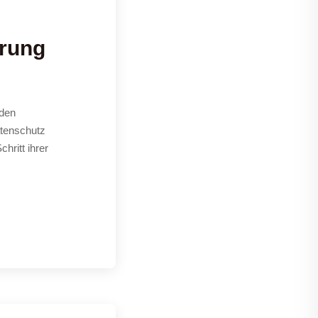
arung
 den
atenschutz
ritt ihrer