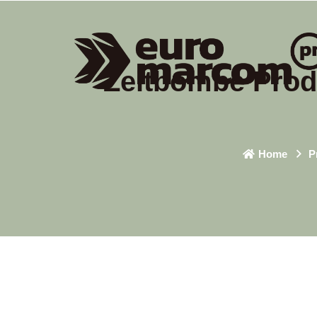
Zeitbombe Prod
Home
P