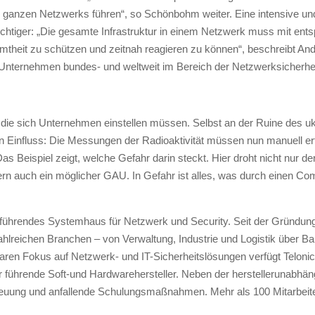
es ganzen Netzwerks führen“, so Schönbohm weiter. Eine intensive un
tiger: „Die gesamte Infrastruktur in einem Netzwerk muss mit ents
mtheit zu schützen und zeitnah reagieren zu können“, beschreibt An
 Unternehmen bundes- und weltweit im Bereich der Netzwerksicherhei
f die sich Unternehmen einstellen müssen. Selbst an der Ruine des u
n Einfluss: Die Messungen der Radioaktivität müssen nun manuell er
 Beispiel zeigt, welche Gefahr darin steckt. Hier droht nicht nur de
n auch ein möglicher GAU. In Gefahr ist alles, was durch einen Com
 führendes Systemhaus für Netzwerk und Security. Seit der Gründung
ahlreichen Branchen – von Verwaltung, Industrie und Logistik über B
ren Fokus auf Netzwerk- und IT-Sicherheitslösungen verfügt Telonic
r führende Soft-und Hardwarehersteller. Neben der herstellerunabhäng
Betreuung und anfallende Schulungsmaßnahmen. Mehr als 100 Mitarbeit