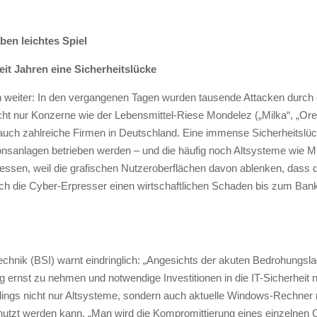
en leichtes Spiel
eit Jahren eine Sicherheitslücke
n weiter: In den vergangenen Tagen wurden tausende Attacken durch e
ht nur Konzerne wie der Lebensmittel-Riese Mondelez („Milka“, „Ore
auch zahlreiche Firmen in Deutschland. Eine immense Sicherheitslüc
onsanlagen betrieben werden – und die häufig noch Altsysteme wie 
ssen, weil die grafischen Nutzeroberflächen davon ablenken, dass di
rch die Cyber-Erpresser einen wirtschaftlichen Schaden bis zum Bankr
chnik (BSI) warnt eindringlich: „Angesichts der akuten Bedrohungslag
ung ernst zu nehmen und notwendige Investitionen in die IT-Sicherheit 
rdings nicht nur Altsysteme, sondern auch aktuelle Windows-Rechner 
enutzt werden kann. „Man wird die Kompromittierung eines einzelnen