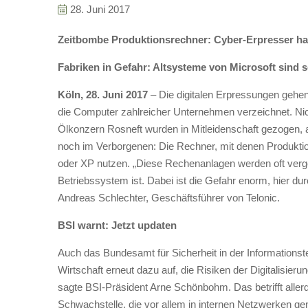
28. Juni 2017
Zeitbombe Produktionsrechner: Cyber-Erpresser hab
Fabriken in Gefahr: Altsysteme von Microsoft sind s
Köln, 28. Juni 2017
– Die digitalen Erpressungen gehe
die Computer zahlreicher Unternehmen verzeichnet. Nic
Ölkonzern Rosneft wurden in Mitleidenschaft gezogen, 
noch im Verborgenen: Die Rechner, mit denen Produkti
oder XP nutzen. „Diese Rechenanlagen werden oft verge
Betriebssystem ist. Dabei ist die Gefahr enorm, hier du
Andreas Schlechter, Geschäftsführer von Telonic.
BSI warnt: Jetzt updaten
Auch das Bundesamt für Sicherheit in der Informationste
Wirtschaft erneut dazu auf, die Risiken der Digitalisier
sagte BSI-Präsident Arne Schönbohm. Das betrifft alle
Schwachstelle, die vor allem in internen Netzwerken g