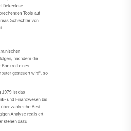
d lückenlose
prechenden Tools auf
dreas Schlechter von
t.
krainischen
folgen, nachdem die
r Bankrott eines
puter gesteuert wird“, so
 1979 ist das
ank- und Finanzwesen bis
 über zahlreiche Best
igen Analyse realisiert
er stehen dazu