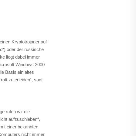
inen Kryptotrojaner auf
o“) oder der russische
ke liegt dabei immer
Microsoft Windows 2000
e Basis ein altes
ott zu erleiden“, sagt
e rufen wir die
nicht aufzuschieben“,
mit einer bekannten
 Computers nicht immer