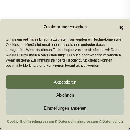
Zustimmung verwalten
Share:
Um dir ein optimales Erlebnis zu bieten, verwenden wir Technologien wie
Cookies, um Geräteinformationen zu speichern und/oder darauf
zuzugreifen. Wenn du diesen Technologien zustimmst, können wir Daten
wie das Surfverhalten oder eindeutige IDs auf dieser Website verarbeiten.
Wenn du deine Zustimmung nicht erteilst oder zurückziehst, können
PREVIUS POST
bestimmte Merkmale und Funktionen beeinträchtigt werden.
Akzeptieren
NEXT POST
Ablehnen
Copyright 2026
euromarcom
All Rights Reserved by
euromarcom GmbH
Einstellungen ansehen
Cookie-Richtlinie (EU)
Impressum & Datenschutz
Cookie-Richtlinie
Impressum & Datenschutz
Impressum & Datenschutz