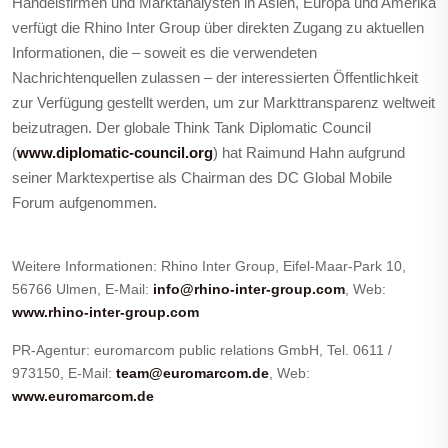
Handelsfirmen und Marktanalysten in Asien, Europa und Amerika
verfügt die Rhino Inter Group über direkten Zugang zu aktuellen
Informationen, die – soweit es die verwendeten
Nachrichtenquellen zulassen – der interessierten Öffentlichkeit
zur Verfügung gestellt werden, um zur Markt­transparenz weltweit
beizutragen. Der globale Think Tank Diplomatic Council
(
www.diplomatic-council.org
) hat Raimund Hahn aufgrund
seiner Marktexpertise als Chairman des DC Global Mobile
Forum aufgenommen.
Weitere Informationen: Rhino Inter Group, Eifel-Maar-Park 10,
56766 Ulmen, E-Mail:
info@rhino-inter-group.com
, Web:
www.rhino-inter-group.com
PR-Agentur: euromarcom public relations GmbH, Tel. 0611 /
973150, E-Mail:
team@euromarcom.de
, Web:
www.euromarcom.de