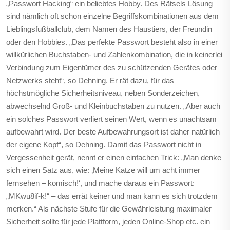
„Passwort Hacking“ ein beliebtes Hobby. Des Rätsels Lösung
sind nämlich oft schon einzelne Begriffskombinationen aus dem
Lieblingsfußballclub, dem Namen des Haustiers, der Freundin
oder den Hobbies. „Das perfekte Passwort besteht also in einer
willkürlichen Buchstaben- und Zahlenkombination, die in keinerlei
Verbindung zum Eigentümer des zu schützenden Gerätes oder
Netzwerks steht“, so Dehning. Er rät dazu, für das
höchstmögliche Sicherheitsniveau, neben Sonderzeichen,
abwechselnd Groß- und Kleinbuchstaben zu nutzen. „Aber auch
ein solches Passwort verliert seinen Wert, wenn es unachtsam
aufbewahrt wird. Der beste Aufbewahrungsort ist daher natürlich
der eigene Kopf“, so Dehning. Damit das Passwort nicht in
Vergessenheit gerät, nennt er einen einfachen Trick: „Man denke
sich einen Satz aus, wie: ‚Meine Katze will um acht immer
fernsehen – komisch!‘, und mache daraus ein Passwort:
„MKwu8if-k!“ – das errät keiner und man kann es sich trotzdem
merken.“ Als nächste Stufe für die Gewährleistung maximaler
Sicherheit sollte für jede Plattform, jeden Online-Shop etc. ein