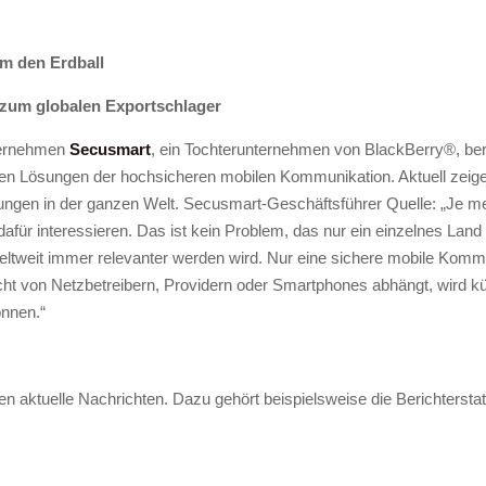
m den Erdball
zum globalen Exportschlager
ternehmen
Secusmart
, ein Tochterunternehmen von BlackBerry®, beri
ren Lösungen der hochsicheren mobilen Kommunikation. Aktuell zeige
ungen in der ganzen Welt. Secusmart-Geschäftsführer Quelle: „Je me
 dafür interessieren. Das ist kein Problem, das nur ein einzelnes Lan
weltweit immer relevanter werden wird. Nur eine sichere mobile Komm
t von Netzbetreibern, Providern oder Smartphones abhängt, wird künf
önnen.“
gen aktuelle Nachrichten. Dazu gehört beispielsweise die Berichtersta