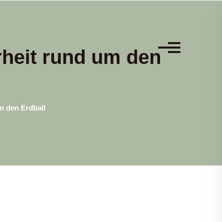
heit rund um den
m den Erdball