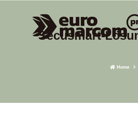
Secusmart-Lösun
Home