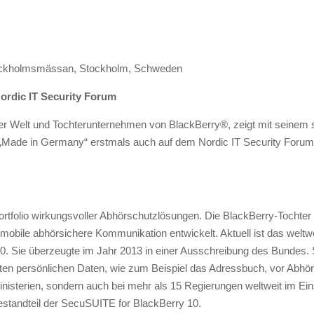
Stockholmsmässan, Stockholm, Schweden
ordic IT Security Forum
er Welt und Tochterunternehmen von BlackBerry®, zeigt mit seinem 
 „Made in Germany“ erstmals auch auf dem Nordic IT Security Forum
tfolio wirkungsvoller Abhörschutzlösungen. Die BlackBerry-Tochter ha
obile abhörsichere Kommunikation entwickelt. Aktuell ist das weltwe
0. Sie überzeugte im Jahr 2013 in einer Ausschreibung des Bundes.
en persönlichen Daten, wie zum Beispiel das Adressbuch, vor Abhöra
nisterien, sondern auch bei mehr als 15 Regierungen weltweit im Einsa
standteil der SecuSUITE for BlackBerry 10.