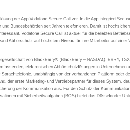
ösung der App Vodafone Secure Call vor. In die App integriert Secus
und Bundesbehörden seit Jahren telefonieren. Damit ist hochsichere
teressant. Vodafone Secure Call ist aktuell für die beliebten Betrie
d Abhörschutz auf höchstem Niveau für ihre Mitarbeiter auf einer V
tergesellschaft von BlackBerry® (BlackBerry – NASDAQ: BBRY, TSX: 
 umfassenden, elektronischen Abhörschutzlösungen in Unternehmen 
e Sprachtelefonie, unabhängig von der vorhandenen Plattform oder 
and, der erste Marketing- und Vertriebspartner für dieses System, 
icherung der Kommunikation aus. Für den Schutz der Kommunikation
sationen mit Sicherheitsaufgaben (BOS) bietet das Düsseldorfer Un