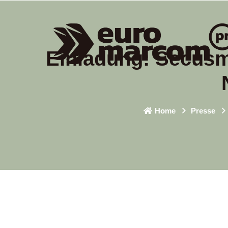
Einladung: Secusm
Home
Presse