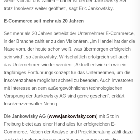
weiter voll auf uns zählen – daher ist bei der Jankowfsky AG
trotz Insolvenz weiter geöffnet“, sagt Eric Jankowfsky.
E-Commerce seit mehr als 20 Jahren
Seit mehr als 20 Jahren betreibt der Unternehmer E-Commerce,
in der Branche zählt er zu den Visionären. „Im Handel hat der die
Nase vorn, der heute schon weiß, was übermorgen erfolgreich
sein wird“, so Jankowfsky. Wirtschaftlich erfolgreich soll auch
das Unternehmen wieder werden: „Aktuell entwickeln wir ein
tragfähiges Fortführungskonzept für das Unternehmen, um die
Insolvenzphase möglichst schnell zu beenden. Auch Investoren
mit Interesse an dem außergewöhnlichen technologischen
Vorsprung der Jankowfsky AG sind gerne gesehen“, erklärt
Insolvenzverwalter Nehrig.
Die
Jankowfsky AG
(
www.jankowfsky.com
) mit Sitz in
Freiburg bietet aus einer Hand alles für erfolgreichen E-
Commerce. Neben der Analyse und Projektberatung zählt dazu
auch die Implementierung von Shopsystemen sowie die