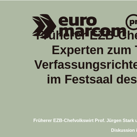
Früherer EZB-Che
Experten zum 
Verfassungsrichte
im Festsaal de
Früherer EZB-Chefvolkswirt Prof. Jürgen Stark 
Diskussion 