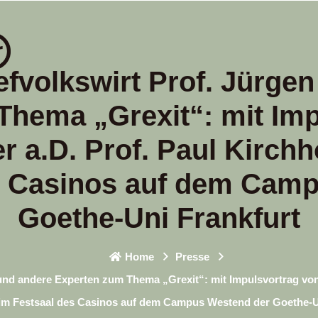
fvolkswirt Prof. Jürgen
Thema „Grexit“: mit Imp
r a.D. Prof. Paul Kirch
s Casinos auf dem Cam
Goethe-Uni Frankfurt
Home
Presse
und andere Experten zum Thema „Grexit“: mit Impulsvortrag von 
im Festsaal des Casinos auf dem Campus Westend der Goethe-U