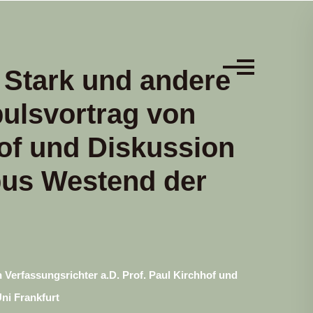
 Stark und andere
ulsvortrag von
hof und Diskussion
pus Westend der
Verfassungsrichter a.D. Prof. Paul Kirchhof und
ni Frankfurt