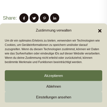
Share:
Zustimmung verwalten
Um dir ein optimales Erlebnis zu bieten, verwenden wir Technologien wie
PREVIUS POST
Cookies, um Geräteinformationen zu speichern und/oder darauf
zuzugreifen. Wenn du diesen Technologien zustimmst, können wir Daten
wie das Surfverhalten oder eindeutige IDs auf dieser Website verarbeiten.
Wenn du deine Zustimmung nicht erteilst oder zurückziehst, können
NEXT POST
bestimmte Merkmale und Funktionen beeinträchtigt werden.
Akzeptieren
Ablehnen
Copyright 2026
euromarcom
All Rights Reserved by
euromarcom GmbH
Einstellungen ansehen
Cookie-Richtlinie (EU)
Impressum & Datenschutz