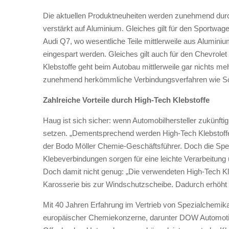
Die aktuellen Produktneuheiten werden zunehmend durch
verstärkt auf Aluminium. Gleiches gilt für den Sportwa
Audi Q7, wo wesentliche Teile mittlerweile aus Alumin
eingespart werden. Gleiches gilt auch für den Chevrole
Klebstoffe geht beim Autobau mittlerweile gar nichts m
zunehmend herkömmliche Verbindungsverfahren wie Sc
Zahlreiche Vorteile durch
High-Tech Klebstoffe
Haug ist sich sicher: wenn Automobilhersteller zukünfti
setzen. „Dementsprechend werden High-Tech Klebstoffe 
der Bodo Möller Chemie-Geschäftsführer. Doch die Spezi
Klebeverbindungen sorgen für eine leichte Verarbeitung u
Doch
damit
nicht genug: „Die verwendeten High-Tech Kl
Karosserie bis zur Windschutzscheibe. Dadurch erhöht s
Mit 40 Jahren Erfahrung im Vertrieb von Spezialchemikal
europäischer Chemiekonzerne, darunter DOW Automoti