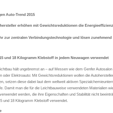
gen Auto-Trend 2015
ersteller erhöhen mit Gewichtsreduktionen die Energieeffizienz
hr zur
zentrale
n
Verbindungstechnologie
und lösen zunehmend d
15 und 18 Kilogramm Klebstoff
in jedem Neuwagen verwendet
chtbau hält ungebremst an – auf Messen wie dem Genfer Autosalon i
oder Elektroauto: Mit Gewichtsreduktionen wollen die Autohersteller
n, setzen diese dabei l
aut dem weltweit aktiven Spezialchemieunt
e. Damit man die für die Leichtbauweise verwendeten Materialien w
rwendet werden, die ihre Eigenschaften und Stabilität nicht beeinträ
5 und 18 Kilogramm Klebstoff verwendet.
e