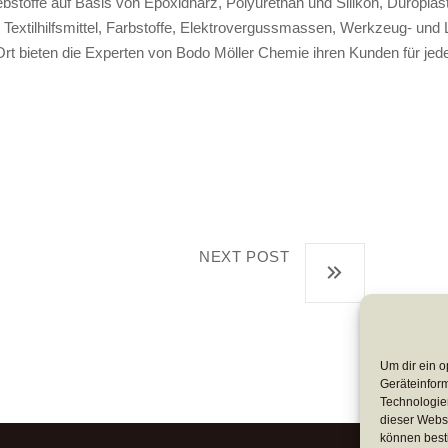
stoffe auf Basis von Epoxidharz, Polyurethan und Silikon, Duroplas
e, Textilhilfsmittel, Farbstoffe, Elektrovergussmassen, Werkzeug- und
rt bieten die Experten von Bodo Möller Chemie ihren Kunden für jede
NEXT POST
BWA Akademie:
Um dir ein o
Geräteinfor
Technologien
dieser Websi
können best