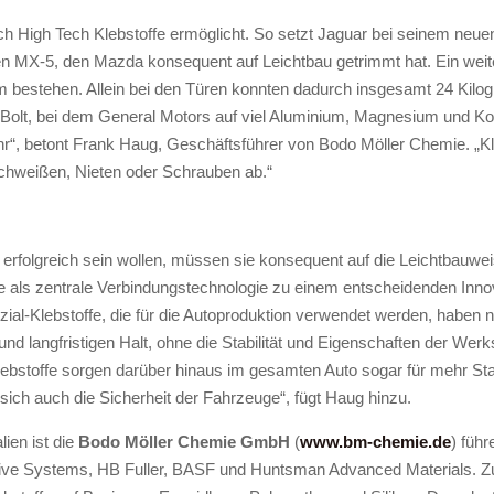
 High Tech Klebstoffe ermöglicht. So setzt Jaguar bei seinem neue
gen MX-5, den Mazda konsequent auf Leichtbau getrimmt hat. Ein weite
ium bestehen. Allein bei den Türen konnten dadurch insgesamt 24 Ki
t Bolt, bei dem General Motors auf viel Aluminium, Magnesium und Ko
ehr“, betont Frank Haug, Geschäftsführer von Bodo Möller Chemie. „Kl
hweißen, Nieten oder Schrauben ab.“
g erfolgreich sein wollen, müssen sie konsequent auf die Leichtbauwe
als zentrale Verbindungstechnologie zu einem entscheidenden Innova
al-Klebstoffe, die für die Autoproduktion verwendet werden, haben no
nd langfristigen Halt, ohne die Stabilität und Eigenschaften der Werks
ebstoffe sorgen darüber hinaus im gesamten Auto sogar für mehr Stab
ich auch die Sicherheit der Fahrzeuge“, fügt Haug hinzu.
ien ist die
Bodo Möller Chemie GmbH
(
www.bm-chemie.de
) füh
ve Systems, HB Fuller, BASF und Huntsman Advanced Materials. Zu