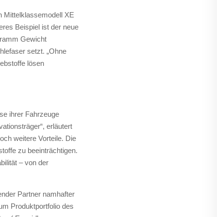
n Mittelklassemodell XE
res Beispiel ist der neue
logramm Gewicht
hlefaser setzt. „Ohne
ebstoffe lösen
ise ihrer Fahrzeuge
tionsträger“, erläutert
ch weitere Vorteile. Die
toffe zu beeinträchtigen.
ilität – von der
render Partner namhafter
m Produktportfolio des