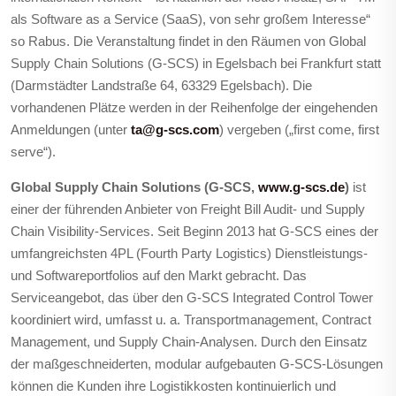
als Software as a Service (SaaS), von sehr großem Interesse“
so Rabus. Die Veranstaltung findet in den Räumen von Global
Supply Chain Solutions (G-SCS) in Egelsbach bei Frankfurt statt
(Darmstädter Landstraße 64, 63329 Egelsbach). Die
vorhandenen Plätze werden in der Reihenfolge der eingehenden
Anmeldungen (unter
ta@g-scs.com
) vergeben („first come, first
serve“).
Global Supply Chain Solutions (G-SCS,
www.g-scs.de
)
ist
einer der führenden Anbieter von Freight Bill Audit- und Supply
Chain Visibility-Services. Seit Beginn 2013 hat G-SCS eines der
umfangreichsten 4PL (Fourth Party Logistics) Dienstleistungs-
und Softwareportfolios auf den Markt gebracht. Das
Serviceangebot, das über den G-SCS Integrated Control Tower
koordiniert wird, umfasst u. a. Transportmanagement, Contract
Management, und Supply Chain-Analysen. Durch den Einsatz
der maßgeschneiderten, modular aufgebauten G-SCS-Lösungen
können die Kunden ihre Logistikkosten kontinuierlich und