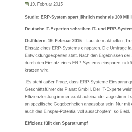
19. Februar 2015
Studie: ERP-System spart jährlich mehr als 100 Mil
Deutsche IT-Experten schreiben IT- und ERP-System
Ostfildern, 19. Februar 2015
– Laut dem aktuellen „Tr
Einsatz eines ERP-Systems einsparen. Die Umfrage fa
Entwicklungsexperten statt. Nach den Ergebnissen der St
durch den Einsatz eines ERP-Systems einsparen zu kön
kratzen wird.
„Es steht außer Frage, dass ERP-Systeme Einsparungen i
Geschäftsführer der Planat GmbH. Der IT-Experte weist
Effizienzleistung immer exakt aufeinander abgestimmt 
an spezifische Gegebenheiten anpassbar sein. Nur mit 
auch das Einspar-Potential voll ausschöpfen“, so Biebl.
Effizienz füllt den Sparstrumpf