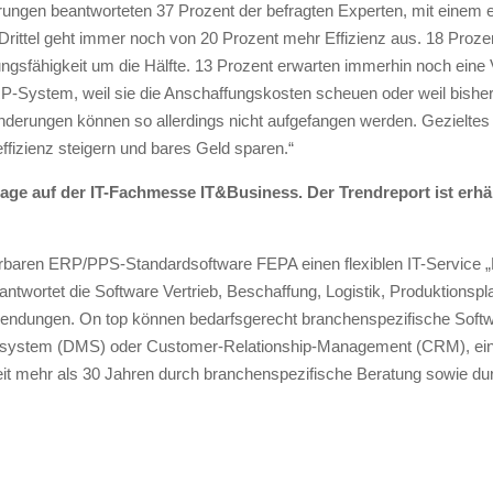
rungen beantworteten 37 Prozent der befragten Experten, mit einem 
rittel geht immer noch von 20 Prozent mehr Effizienz aus. 18 Prozent
stungsfähigkeit um die Hälfte. 13 Prozent erwarten immerhin noch ein
System, weil sie die Anschaffungskosten scheuen oder weil bisher „d
e Änderungen können so allerdings nicht aufgefangen werden. Gezieltes
izienz steigern und bares Geld sparen.“
age auf der IT-Fachmesse IT&Business. Der Trendreport ist erhäl
lierbaren ERP/PPS-Standardsoftware FEPA einen flexiblen IT-Service
antwortet die Software Vertrieb, Beschaffung, Logistik, Produktionsp
wendungen. On top können bedarfsgerecht branchenspezifische Softwar
tsystem (DMS) oder Customer-Relationship-Management (CRM), ein
eit mehr als 30 Jahren durch branchenspezifische Beratung sowie dur