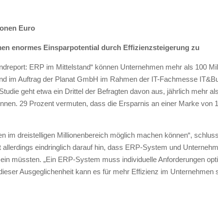
lionen Euro
en enormes Einsparpotential durch Effizienzsteigerung zu
endreport: ERP im Mittelstand“ können Unternehmen mehr als 100 Mil
nd im Auftrag der Planat GmbH im Rahmen der IT-Fachmesse IT&Bus
udie geht etwa ein Drittel der Befragten davon aus, jährlich mehr al
nen. 29 Prozent vermuten, dass die Ersparnis an einer Marke von 10
m dreistelligen Millionenbereich möglich machen können“, schlussfo
 allerdings eindringlich darauf hin, dass ERP-System und Unternehme
sein müssten. „Ein ERP-System muss individuelle Anforderungen opt
dieser Ausgeglichenheit kann es für mehr Effizienz im Unternehmen s