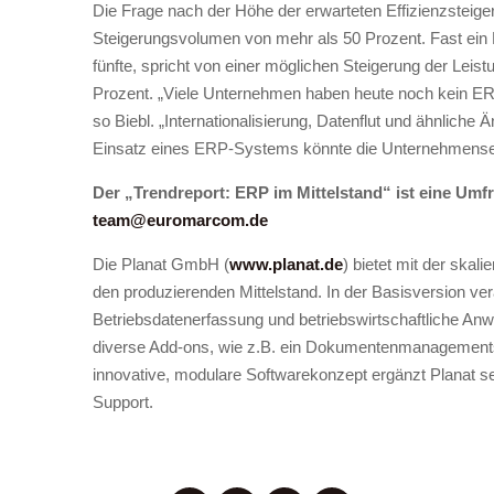
Die Frage nach der Höhe der erwarteten Effizienzsteige
Steigerungsvolumen von mehr als 50 Prozent. Fast ein D
fünfte, spricht von einer möglichen Steigerung der Lei
Prozent. „Viele Unternehmen haben heute noch kein ERP-
so Biebl. „Internationalisierung, Datenflut und ähnlich
Einsatz eines ERP-Systems könnte die Unternehmenseff
Der „Trendreport: ERP im Mittelstand“ ist eine Umfr
team@euromarcom.de
Die Planat GmbH (
www.planat.de
) bietet mit der ska
den produzierenden Mittelstand. In der Basisversion ver
Betriebsdatenerfassung und betriebswirtschaftliche An
diverse Add-ons, wie z.B. ein Dokumentenmanagemen
innovative, modulare Softwarekonzept ergänzt Planat s
Support.