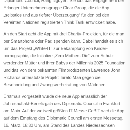
Diplomatic Council, Hang Nguyen. Sie lobt das Engagement der
Erlanger Unternehmensgruppe Clear Group, die die App
„selbstlos und aus tiefster Überzeugung“ für den bei den
Vereinten Nationen registrierten Think Tank entwickelt habe.
An den Start geht die App mit drei Charity-Projekten, für die man
per Smartphone oder Pad spenden kann. Dabei handelt es sich
um das Projekt „White-IT“ zur Bekämpfung von Kinder­
pornographie, die Initiative „Zero Mothers Die“ zum Schutz
werdender Mütter und ihrer Babys der Millennia 2025 Foundation
und das von dem bekannten Filmproduzenten Lawrence John
Richards unterstützte Projekt Tareto Maa gegen die
Beschneidung und Zwangsverheiratung von Mädchen.
Erstmals vorgestellt wurde die neue App anlässlich der
Jahresauftakt-Benefizgala des Diplomatic Council in Frankfurt
am Main. Auf der weltweit größten IT-Messe CeBIT wird die App
auf dem Empfang des Diplomatic Council am ersten Messetag,
16. März, 18:30 Uhr, am Stand des Landes Niedersachsen