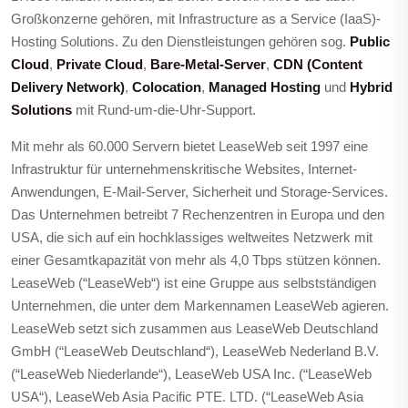
Großkonzerne gehören, mit Infrastructure as a Service (IaaS)-
Hosting Solutions. Zu den Dienstleistungen gehören sog.
Public
Cloud
,
Private Cloud
,
Bare-Metal-Server
,
CDN (Content
Delivery Network)
,
Colocation
,
Managed Hosting
und
Hybrid
Solutions
mit Rund-um-die-Uhr-Support.
Mit mehr als 60.000 Servern bietet LeaseWeb seit 1997 eine
Infrastruktur für unternehmenskritische Websites, Internet-
Anwendungen, E-Mail-Server, Sicherheit und Storage-Services.
Das Unternehmen betreibt 7 Rechenzentren in Europa und den
USA, die sich auf ein hochklassiges weltweites Netzwerk mit
einer Gesamtkapazität von mehr als 4,0 Tbps stützen können.
LeaseWeb (“LeaseWeb“) ist eine Gruppe aus selbstständigen
Unternehmen, die unter dem Markennamen LeaseWeb agieren.
LeaseWeb setzt sich zusammen aus LeaseWeb Deutschland
GmbH (“LeaseWeb Deutschland“), LeaseWeb Nederland B.V.
(“LeaseWeb Niederlande“), LeaseWeb USA Inc. (“LeaseWeb
USA“), LeaseWeb Asia Pacific PTE. LTD. (“LeaseWeb Asia