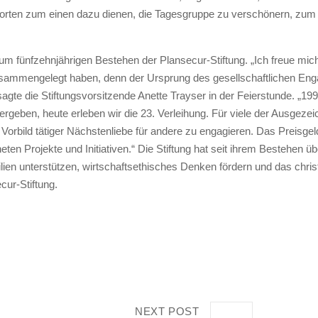
Worten zum einen dazu dienen, die Tagesgruppe zu verschönern, zum 
zum fünfzehnjährigen Bestehen der Plansecur-Stiftung. „Ich freue mich
usammengelegt haben, denn der Ursprung des gesellschaftlichen En
 sagte die Stiftungsvorsitzende Anette Trayser in der Feierstunde. „19
geben, heute erleben wir die 23. Verleihung. Für viele der Ausgezeic
 Vorbild tätiger Nächstenliebe für andere zu engagieren. Das Preisge
neten Projekte und Initiativen.“ Die Stiftung hat seit ihrem Bestehen ü
ilien unterstützen, wirtschaftsethisches Denken fördern und das chris
cur-Stiftung.
NEXT POST