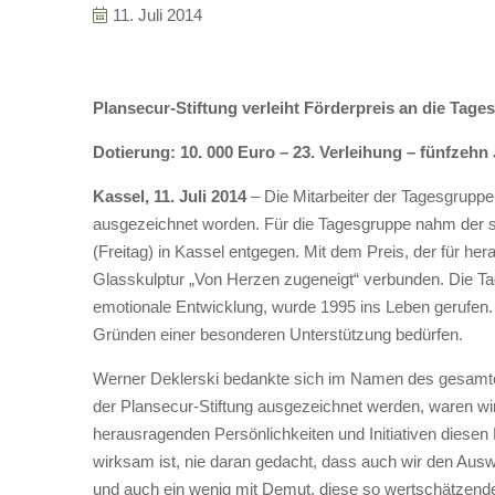
11. Juli 2014
Plansecur-Stiftung verleiht Förderpreis an die Tage
Dotierung: 10. 000 Euro
–
23. Verleihung
–
fünfzehn 
Kassel, 11. Juli 2014
– Die Mitarbeiter der Tagesgruppe
ausgezeichnet worden. Für die Tagesgruppe nahm der ste
(Freitag) in Kassel entgegen. Mit dem Preis, der für he
Glasskulptur „Von Herzen zugeneigt“ verbunden. Die Ta
emotionale Entwicklung, wurde 1995 ins Leben gerufen. S
Gründen einer besonderen Unterstützung bedürfen.
Werner Deklerski bedankte sich im Namen des gesamten
der Plansecur-Stiftung ausgezeichnet werden, waren wir 
herausragenden Persönlichkeiten und Initiativen diesen P
wirksam ist, nie daran gedacht, dass auch wir den Ausw
und auch ein wenig mit Demut, diese so wertschätzende 