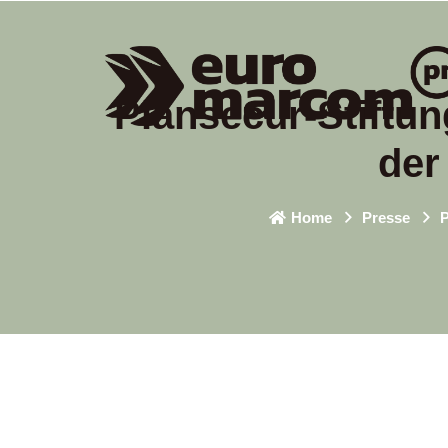
Plansecur-Stiftun
der
Home
Presse
P