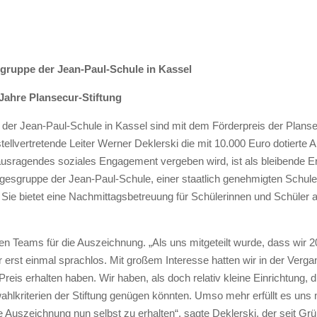
sgruppe der Jean-Paul-Schule in Kassel
Jahre Plansecur-Stiftung
 der Jean-Paul-Schule in Kassel sind mit dem Förderpreis der Planse
llvertretende Leiter Werner Deklerski die mit 10.000 Euro dotierte
rausragendes soziales Engagement vergeben wird, ist als bleibende E
gesgruppe der Jean-Paul-Schule, einer staatlich genehmigten Schule 
ie bietet eine Nachmittagsbetreuung für Schülerinnen und Schüler an
 Teams für die Auszeichnung. „Als uns mitgeteilt wurde, dass wir 2
erst einmal sprachlos. Mit großem Interesse hatten wir in der Vergan
reis erhalten haben. Wir haben, als doch relativ kleine Einrichtung,
ahlkriterien der Stiftung genügen könnten. Umso mehr erfüllt es uns 
Auszeichnung nun selbst zu erhalten“, sagte Deklerski, der seit Grü