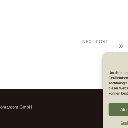
NEXT POST
tz:
Softwareverband verleiht
Um dir ein o
Geräteinfor
Technologien
dieser Websi
können best
romarcom GmbH
Akz
Cook
Cook