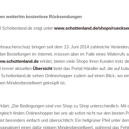
ten weiterhin kostenlose Rücksendungen
l Schottenland.de zeigt unter
www.schottenland.de/shops/rueckse
raucherschutz bringen seit dem 13. Juni 2014 zahlreiche Veränderu
bei Bestellungen im Internet, müssen aber im Falle eines Widerrufs ab
w.schottenland.de
erklärt, bieten viele Shops ihren Kunden trotz d
d immer aktuellen
Übersicht
listet das Portal Händler auf, die auf kul
Schottenland.de sehen Onlineshopper zudem auf einen Blick, wo ei
n Mindestbestellwert geknüpft ist.
ärt: „Die Bedingungen sind von Shop zu Shop unterschiedlich. Mit d
eich finden Onlineshopper bei uns ab sofort nicht nur den besten P
st besonders einfach und übersichtlich: Ein hellgrüner Pfeil unter 
ignalisiert einen dafür nötigen Mindestbestellwert, während das Fehle