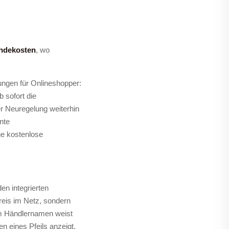
ndekosten
, wo
ngen für Onlineshopper:
 sofort die
er Neuregelung weiterhin
ante
ne kostenlose
en integrierten
reis im Netz, sondern
dem Händlernamen weist
n eines Pfeils anzeigt,