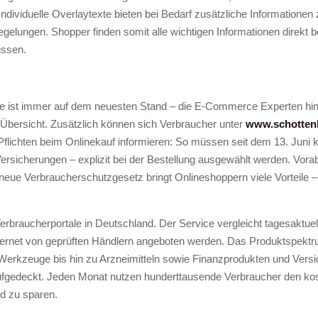
ndividuelle Overlaytexte bieten bei Bedarf zusätzliche Informatione
elungen. Shopper finden somit alle wichtigen Informationen direkt b
üssen.
.de ist immer auf dem neuesten Stand – die E-Commerce Experten hin
 Übersicht. Zusätzlich können sich Verbraucher unter
www.schotten
flichten beim Onlinekauf informieren: So müssen seit dem 13. Juni k
ersicherungen – explizit bei der Bestellung ausgewählt werden. Vor
eue Verbraucherschutzgesetz bringt Onlineshoppern viele Vorteile – 
rbraucherportale in Deutschland. Der Service vergleicht tagesaktuell
nternet von geprüften Händlern angeboten werden. Das Produktspekt
Werkzeuge bis hin zu Arzneimitteln sowie Finanzprodukten und Vers
aufgedeckt. Jeden Monat nutzen hunderttausende Verbraucher den kos
d zu sparen.