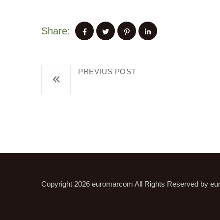
Share:
PREVIUS POST
Neues Verbraucherschutzgese
Copyright 2026
euromarcom
All Rights Reserved by
eu