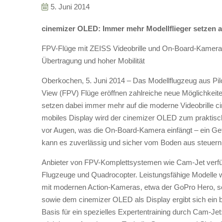
5. Juni 2014
cinemizer OLED: Immer mehr Modellflieger setzen a
FPV-Flüge mit ZEISS Videobrille und On-Board-Kamera: c
Übertragung und hoher Mobilität
Oberkochen, 5. Juni 2014 – Das Modellflugzeug aus Pilo
View (FPV) Flüge eröffnen zahlreiche neue Möglichkeite
setzen dabei immer mehr auf die moderne Videobrille 
mobiles Display wird der cinemizer OLED zum praktischen
vor Augen, was die On-Board-Kamera einfängt – ein Gefü
kann es zuverlässig und sicher vom Boden aus steuern
Anbieter von FPV-Komplettsystemen wie Cam-Jet verfüg
Flugzeuge und Quadrocopter. Leistungsfähige Modelle w
mit modernen Action-Kameras, etwa der GoPro Hero, so
sowie dem cinemizer OLED als Display ergibt sich ein b
Basis für ein spezielles Expertentraining durch Cam-J