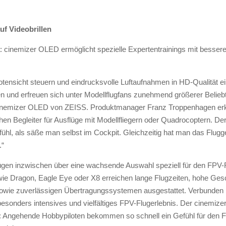
uf Videobrillen
inemizer OLED ermöglicht spezielle Expertentrainings mit besserer Bi
tensicht steuern und eindrucksvolle Luftaufnahmen in HD-Qualität ei
n und erfreuen sich unter Modellflugfans zunehmend größerer Beliebt
cinemizer OLED von ZEISS. Produktmanager Franz Troppenhagen erkl
 Begleiter für Ausflüge mit Modellfliegern oder Quadrocoptern. Der Pi
hl, als säße man selbst im Cockpit. Gleichzeitig hat man das Flugge
.“
en inzwischen über eine wachsende Auswahl speziell für den FPV-F
ie Dragon, Eagle Eye oder X8 erreichen lange Flugzeiten, hohe Ges
wie zuverlässigen Übertragungssystemen ausgestattet. Verbunden m
esonders intensives und vielfältiges FPV-Flugerlebnis. Der cinemize
et: Angehende Hobbypiloten bekommen so schnell ein Gefühl für den F