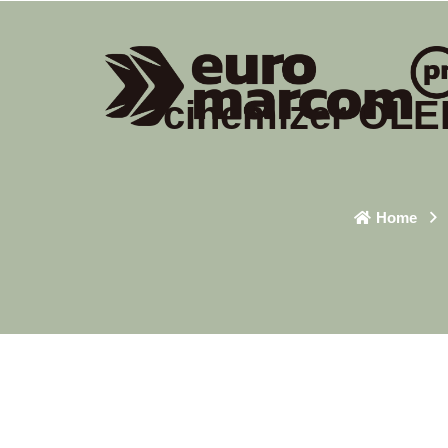
cinemizer OLED
Home