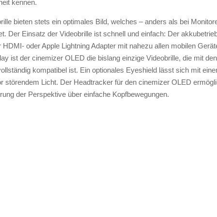
heit kennen.
le bieten stets ein optimales Bild, welches – anders als bei Monito
et. Der Einsatz der Videobrille ist schnell und einfach: Der akkubet
 HDMI- oder Apple Lightning Adapter mit nahezu allen mobilen Gerät
lay ist der cinemizer OLED die bislang einzige Videobrille, die mit d
lständig kompatibel ist. Ein optionales Eyeshield lässt sich mit eine
 vor störendem Licht. Der Headtracker für den cinemizer OLED ermög
erung der Perspektive über einfache Kopfbewegungen.