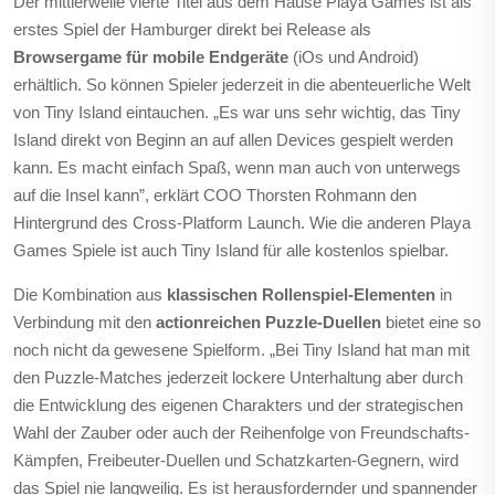
Der mittlerweile vierte Titel aus dem Hause Playa Games ist als
erstes Spiel der Hamburger direkt bei Release als
Browsergame für mobile Endgeräte
(iOs und Android)
erhältlich. So können Spieler jederzeit in die abenteuerliche Welt
von Tiny Island eintauchen. „Es war uns sehr wichtig, das Tiny
Island direkt von Beginn an auf allen Devices gespielt werden
kann. Es macht einfach Spaß, wenn man auch von unterwegs
auf die Insel kann”, erklärt COO Thorsten Rohmann den
Hintergrund des Cross-Platform Launch. Wie die anderen Playa
Games Spiele ist auch Tiny Island für alle kostenlos spielbar.
Die Kombination aus
klassischen Rollenspiel-Elementen
in
Verbindung mit den
actionreichen Puzzle-Duellen
bietet eine so
noch nicht da gewesene Spielform. „Bei Tiny Island hat man mit
den Puzzle-Matches jederzeit lockere Unterhaltung aber durch
die Entwicklung des eigenen Charakters und der strategischen
Wahl der Zauber oder auch der Reihenfolge von Freundschafts-
Kämpfen, Freibeuter-Duellen und Schatzkarten-Gegnern, wird
das Spiel nie langweilig. Es ist herausfordernder und spannender