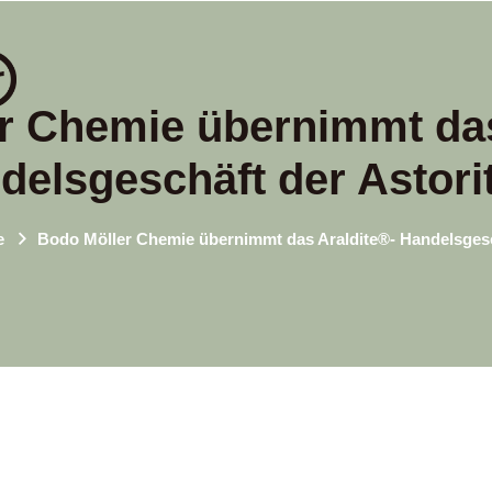
r Chemie übernimmt das
delsgeschäft der Astori
e
Bodo Möller Chemie übernimmt das Araldite®- Handelsgesc