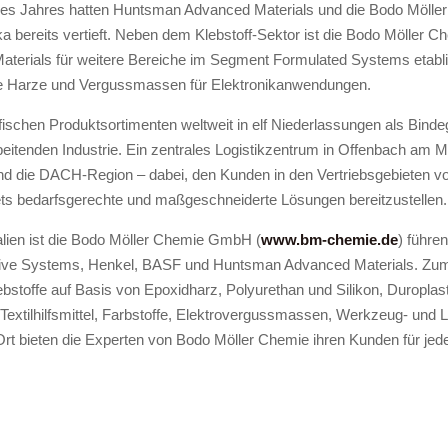
nn des Jahres hatten Huntsman Advanced Materials und die Bodo Möll
ika bereits vertieft. Neben dem Klebstoff-Sektor ist die Bodo Möller 
aterials für weitere Bereiche im Segment Formulated Systems etablie
ie Harze und Vergussmassen für Elektronikanwendungen.
fischen Produktsortimenten weltweit in elf Niederlassungen als Binde
eitenden Industrie. Ein zentrales Logistikzentrum in Offenbach am Ma
d die DACH-Region – dabei, den Kunden in den Vertriebsgebieten vor 
ets bedarfsgerechte und maßgeschneiderte Lösungen bereitzustellen.
alien ist die Bodo Möller Chemie GmbH (
www.bm-chemie.de
) führe
ve Systems, Henkel, BASF und Huntsman Advanced Materials. Zum 
stoffe auf Basis von Epoxidharz, Polyurethan und Silikon, Duroplas
, Textilhilfsmittel, Farbstoffe, Elektrovergussmassen, Werkzeug- und
rt bieten die Experten von Bodo Möller Chemie ihren Kunden für jede