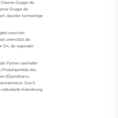
er Chemie Gruppe die
Chemie Gruppe als
rt, darunter hochwertige
glied zwischen
in unterstützt die
Ort, als regionaler
nder Partner namhafter
Produktportfolio des
ten (Epoxidharze,
 Laminierharze. Durch
 individuelle Anforderung