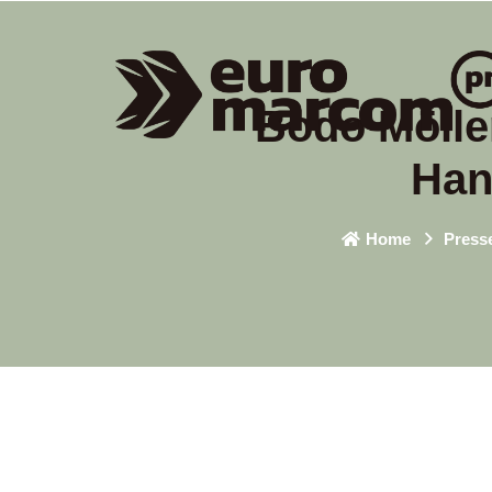
Bodo Mölle
Han
Home
Press