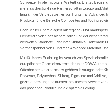
Schweizer Filiale mit Sitz in Winterthur. Erst zu Begi
mehr als dreißigjährige Partnerschaft in Europa und Afr
langjähriger Vertriebspartner von Huntsman Advanced M
Produkte für die Bereiche Composites und Tooling sow
Bodo Möller Chemie agiert mit regional- und marktspezi
Herstellern von Spezialchemikalien und der weiterverarb
weltweiten Standorte – darunter Südafrika, Dänemark un
Vertriebspartner von Huntsman Advanced Materials, st
Mit 40 Jahren Erfahrung im Vertrieb von Spezialchemik
europäischer Chemiekonzerne, darunter DOW Automoti
Offenbacher Unternehmens gehören leistungsstarke Kleb
Polyester, Polyurethan, Silikon), Pigmente und Additive
gezielte Beratung und kundenspezifischen Service vor O
das passende Produkt und die optimale Lösung.