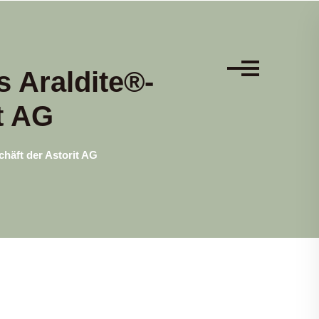
 Araldite®-
t AG
häft der Astorit AG