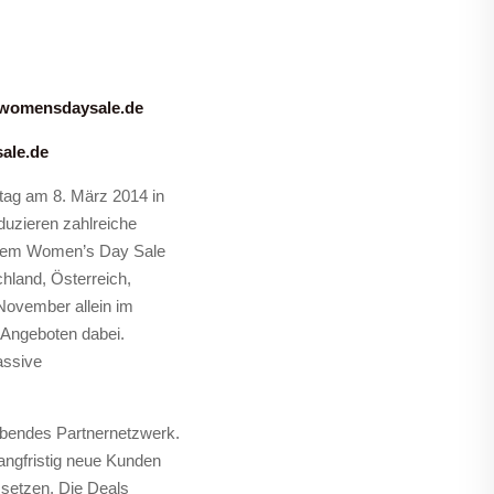
womensdaysale.de
ale.de
tag am 8. März 2014 in
duzieren zahlreiche
r dem Women’s Day Sale
hland, Österreich,
November allein im
 Angeboten dabei.
assive
ibendes Partnernetzwerk.
angfristig neue Kunden
 setzen. Die Deals