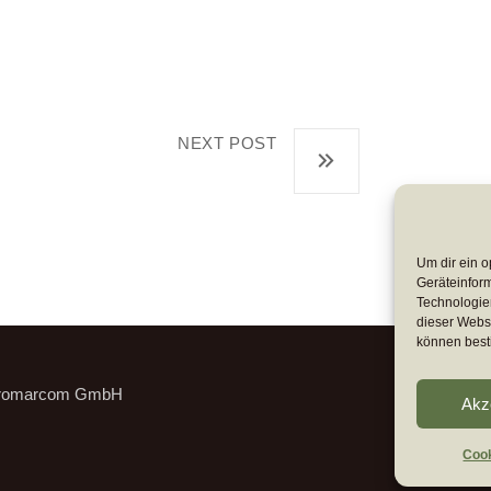
NEXT POST
Dirk Bingler
Um dir ein o
Geräteinfor
Technologien
dieser Websi
können best
romarcom GmbH
Akz
Cook
Cook