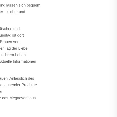
und lassen sich bequem
er – sicher und
äischen und
entag ist dort
n Frauen von
er Tag der Liebe,
 in ihrem Leben
ktuelle Informationen
uen. Anlässlich des
se tausender Produkte
er
le das Megaevent aus