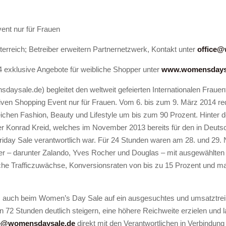
nt nur für Frauen
erreich; Betreiber erweitern Partnernetzwerk, Kontakt unter
office@
14 exklusive Angebote für weibliche Shopper unter
www.womensdays
sale.de) begleitet den weltweit gefeierten Internationalen Frauen
iven Shopping Event nur für Frauen. Vom 6. bis zum 9. März 2014 re
ichen Fashion, Beauty und Lifestyle um bis zum 90 Prozent. Hinte
 Konrad Kreid, welches im November 2013 bereits für den in Deutsc
iday Sale verantwortlich war. Für 24 Stunden waren am 28. und 29. 
r – darunter Zalando, Yves Rocher und Douglas – mit ausgewählten
liche Trafficzuwächse, Konversionsraten von bis zu 15 Prozent und m
o. auch beim Women’s Day Sale auf ein ausgesuchtes und umsatztre
72 Stunden deutlich steigern, eine höhere Reichweite erzielen und l
ce@womensdaysale.de
direkt mit den Verantwortlichen in Verbindung