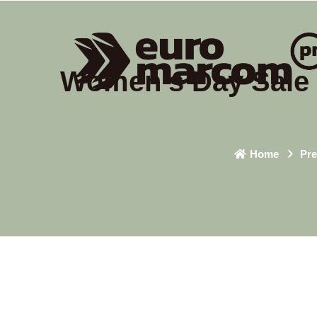
Women’s Day Sale 
Home
Pre