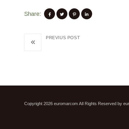
Share:
PREVIUS POST
Service d’étalonnage
Copyright 2026
euromarcom
All Rights Reserved by
eu