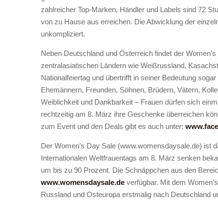
zahlreicher Top-Marken, Händler und Labels sind 72 Stu
von zu Hause aus erreichen. Die Abwicklung der einzeln
unkompliziert.
Neben Deutschland und Österreich findet der Women’s D
zentralasiatischen Ländern wie Weißrussland, Kasachsta
Nationalfeiertag und übertrifft in seiner Bedeutung sog
Ehemännern, Freunden, Söhnen, Brüdern, Vätern, Kollege
Weiblichkeit und Dankbarkeit – Frauen dürfen sich einm
rechtzeitig am 8. März ihre Geschenke überreichen könn
zum Event und den Deals gibt es auch unter:
www.fac
Der Women’s Day Sale (www.womensdaysale.de) ist das 
Internationalen Weltfrauentags am 8. März senken bek
um bis zu 90 Prozent. Die Schnäppchen aus den Bereich
www.womensdaysale.de
verfügbar. Mit dem Women’s 
Russland und Osteuropa erstmalig nach Deutschland un