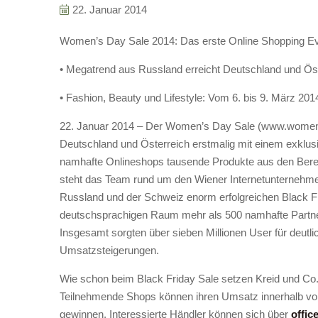
22. Januar 2014
Women’s Day Sale 2014: Das erste Online Shopping Eve
• Megatrend aus Russland erreicht Deutschland und Öst
• Fashion, Beauty und Lifestyle: Vom 6. bis 9. März 20
22. Januar 2014 – Der Women’s Day Sale (www.womensday
Deutschland und Österreich erstmalig mit einem exklus
namhafte Onlineshops tausende Produkte aus den Bere
steht das Team rund um den Wiener Internetunternehmer
Russland und der Schweiz enorm erfolgreichen Black Fr
deutschsprachigen Raum mehr als 500 namhafte Partne
Insgesamt sorgten über sieben Millionen User für deut
Umsatzsteigerungen.
Wie schon beim Black Friday Sale setzen Kreid und C
Teilnehmende Shops können ihren Umsatz innerhalb von 
gewinnen. Interessierte Händler können sich über
offi