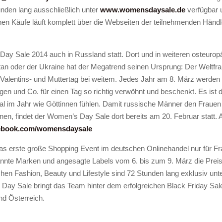
nden lang ausschließlich unter
www.womensdaysale.de
verfügbar 
en Käufe läuft komplett über die Webseiten der teilnehmenden Händl
ay Sale 2014 auch in Russland statt. Dort und in weiteren osteurop
n oder der Ukraine hat der Megatrend seinen Ursprung: Der Weltfrau
ar Valentins- und Muttertag bei weitem. Jedes Jahr am 8. März werde
n und Co. für einen Tag so richtig verwöhnt und beschenkt. Es ist d
al im Jahr wie Göttinnen fühlen. Damit russische Männer den Frauen
en, findet der Women’s Day Sale dort bereits am 20. Februar statt. A
ebook.com/womensdaysale
erste große Shopping Event im deutschen Onlinehandel nur für Fra
annte Marken und angesagte Labels vom 6. bis zum 9. März die Prei
en Fashion, Beauty und Lifestyle sind 72 Stunden lang exklusiv unt
Day Sale bringt das Team hinter dem erfolgreichen Black Friday Sa
d Österreich.