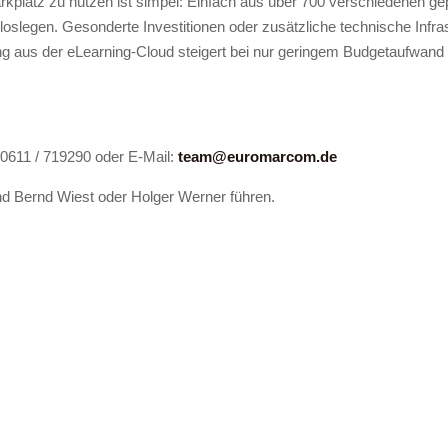
platz zu nutzen ist simpel: Einfach aus über 700 verschiedenen ge
oslegen. Gesonderte Investitionen oder zusätzliche technische Infras
dung aus der eLearning-Cloud steigert bei nur geringem Budgetaufwan
 0611 / 719290 oder E-Mail:
team@euromarcom.de
nd Bernd Wiest oder Holger Werner führen.