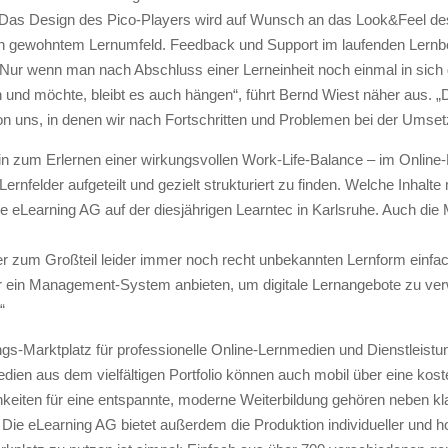
m. Das Design des Pico-Players wird auf Wunsch an das Look&Feel 
in gewohntem Lernumfeld. Feedback und Support im laufenden Lernbet
„Nur wenn man nach Abschluss einer Lerneinheit noch einmal in sich 
n und möchte, bleibt es auch hängen“, führt Bernd Wiest näher aus. „D
 uns, in denen wir nach Fortschritten und Problemen bei der Umset
n zum Erlernen einer wirkungsvollen Work-Life-Balance – im Online-
Lernfelder aufgeteilt und gezielt strukturiert zu finden. Welche Inha
 eLearning AG auf der diesjährigen Learntec in Karlsruhe. Auch die 
er zum Großteil leider immer noch recht unbekannten Lernform einfac
ur ein Management-System anbieten, um digitale Lernangebote zu verw
“
gs-Marktplatz für professionelle Online-Lernmedien und Dienstleistun
en aus dem vielfältigen Portfolio können auch mobil über eine kost
hkeiten für eine entspannte, moderne Weiterbildung gehören neben 
Die eLearning AG bietet außerdem die Produktion individueller und h