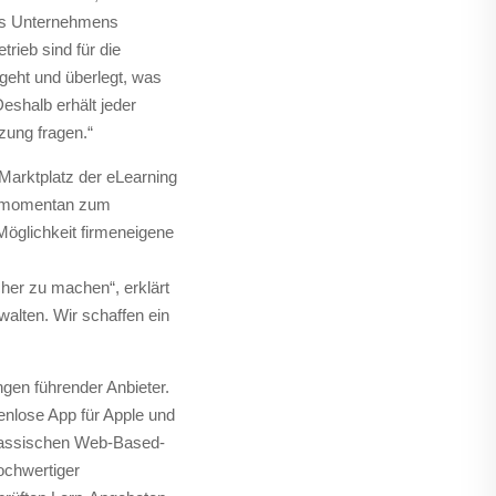
des Unternehmens
rieb sind für die
geht und überlegt, was
eshalb erhält jeder
zung fragen.“
Marktplatz der eLearning
lte momentan zum
Möglichkeit firmeneigene
her zu machen“, erklärt
alten. Wir schaffen ein
gen führender Anbieter.
enlose App für Apple und
klassischen Web-Based-
ochwertiger