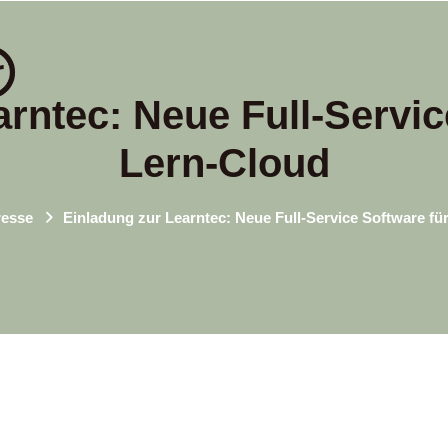
rntec: Neue Full-Servic
Lern-Cloud
resse
Einladung zur Learntec: Neue Full-Service Software fü