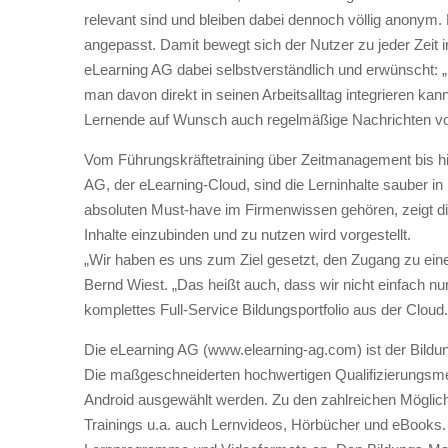
relevant sind und bleiben dabei dennoch völlig anony
angepasst. Damit bewegt sich der Nutzer zu jeder Zeit 
eLearning AG dabei selbstverständlich und erwünscht: 
man davon direkt in seinen Arbeitsalltag integrieren kan
Lernende auf Wunsch auch regelmäßige Nachrichten von
Vom Führungskräftetraining über Zeitmanagement bis hi
AG, der eLearning-Cloud, sind die Lerninhalte sauber in 
absoluten Must-have im Firmenwissen gehören, zeigt die
Inhalte einzubinden und zu nutzen wird vorgestellt.
„Wir haben es uns zum Ziel gesetzt, den Zugang zu ein
Bernd Wiest. „Das heißt auch, dass wir nicht einfach n
komplettes Full-Service Bildungsportfolio aus der Cloud.
Die eLearning AG (www.elearning-ag.com) ist der Bildun
Die maßgeschneiderten hochwertigen Qualifizierungsmedi
Android ausgewählt werden. Zu den zahlreichen Möglic
Trainings u.a. auch Lernvideos, Hörbücher und eBooks. 