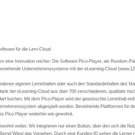
oftware für die Lern-Cloud
um eine Innovation reicher: Die Software Pico-Player, als Rundum-Pake
n bestehende Unternehmenssysteme mit der eLearning-Cloud (www.12e
ndenen eigenen Lerninhalten oder auch den Standardinhalten des Mark
ank der eLearning-Cloud aus über 700 verschiedenen, qualitativ hoc
arf buchen. Mit dem Pico-Player wird der gewünschte Lerninhalt einf
nternehmenssystem abgespielt werden. Bestehende Plattformen für de
des Pico Player weiterhin wie gewohnt.
nt weiter. Wir integrieren nur einen Button, über den sich die Nutze
ernd Wiest das Vorgehen. Durch eine Kunden-ID sehen die Lerner nur 