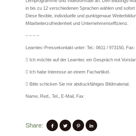
Lernprogramme und Videoformate an. Den Bildungs-Mark
in bis zu 12 verschiedenen Sprachen wählen und sofort l
Diese flexible, individuelle und punktgenaue Weiterbil
Mitarbeiterzufriedenheit und Unternehmenseffizienz.
– – – –
Learntec-Pressekontakt unter: Tel.: 0611 / 973150, Fax:
 Ich möchte auf der Learntec ein Gespräch mit Vorsta
 Ich habe Interesse an einem Fachartikel.
 Bitte schicken Sie mir abdruckfähiges Bildmaterial.
Name, Red., Tel., E-Mail, Fax
Share: