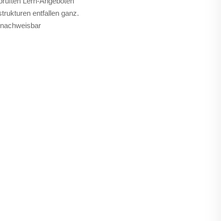
prüften Lern-Angeboten
trukturen entfallen ganz.
d nachweisbar