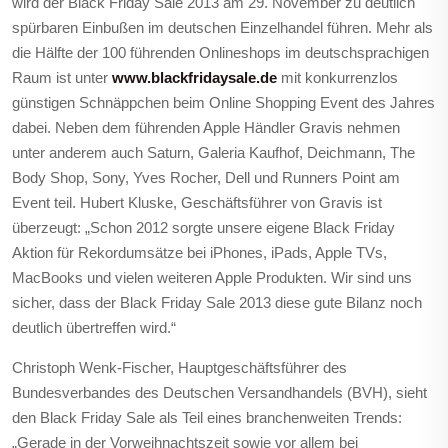
wird der Black Friday Sale 2013 am 29. November zu deutlich
spürbaren Einbußen im deutschen Einzelhandel führen. Mehr als
die Hälfte der 100 führenden Onlineshops im deutschsprachigen
Raum ist unter
www.blackfridaysale.de
mit konkurrenzlos
günstigen Schnäppchen beim Online Shopping Event des Jahres
dabei. Neben dem führenden Apple Händler Gravis nehmen
unter anderem auch Saturn, Galeria Kaufhof, Deichmann, The
Body Shop, Sony, Yves Rocher, Dell und Runners Point am
Event teil. Hubert Kluske, Geschäftsführer von Gravis ist
überzeugt: „Schon 2012 sorgte unsere eigene Black Friday
Aktion für Rekordumsätze bei iPhones, iPads, Apple TVs,
MacBooks und vielen weiteren Apple Produkten. Wir sind uns
sicher, dass der Black Friday Sale 2013 diese gute Bilanz noch
deutlich übertreffen wird.“
Christoph Wenk-Fischer, Hauptgeschäftsführer des
Bundesverbandes des Deutschen Versandhandels (BVH), sieht
den Black Friday Sale als Teil eines branchenweiten Trends:
„Gerade in der Vorweihnachtszeit sowie vor allem bei