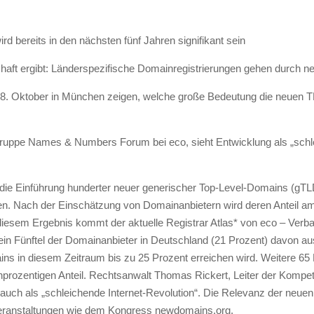
 bereits in den nächsten fünf Jahren signifikant sein
chaft ergibt: Länderspezifische Domainregistrierungen gehen durch 
28. Oktober in München zeigen, welche große Bedeutung die neuen T
ruppe Names & Numbers Forum bei eco, sieht Entwicklung als „schle
die Einführung hunderter neuer generischer Top-Level-Domains (gTL
innen. Nach der Einschätzung von Domainanbietern wird deren Anteil 
u diesem Ergebnis kommt der aktuelle Registrar Atlas* von eco – Ver
n Fünftel der Domainanbieter in Deutschland (21 Prozent) davon aus
in diesem Zeitraum bis zu 25 Prozent erreichen wird. Weitere 65 
nprozentigen Anteil. Rechtsanwalt Thomas Rickert, Leiter der Kom
auch als „schleichende Internet-Revolution“. Die Relevanz der neu
eranstaltungen wie dem Kongress newdomains.org.