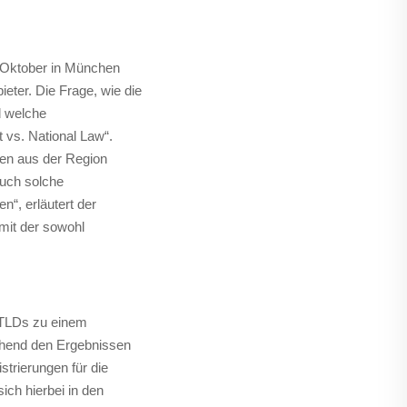
. Oktober in München
eter. Die Frage, wie die
d welche
 vs. National Law“.
den aus der Region
auch solche
“, erläutert der
mit der sowohl
 gTLDs zu einem
chend den Ergebnissen
trierungen für die
ich hierbei in den