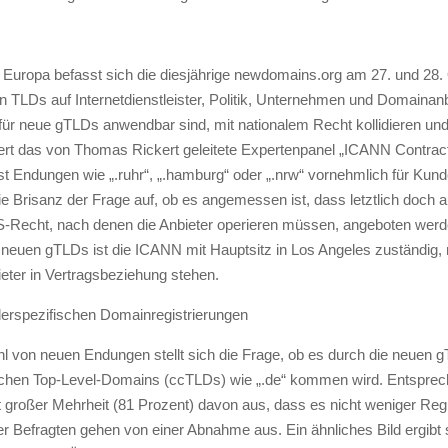
n Europa befasst sich die diesjährige newdomains.org am 27. und 28
LDs auf Internetdienstleister, Politik, Unternehmen und Domainanbi
ür neue gTLDs anwendbar sind, mit nationalem Recht kollidieren un
tiert das von Thomas Rickert geleitete Expertenpanel „ICANN Contract
Endungen wie „.ruhr“, „.hamburg“ oder „.nrw“ vornehmlich für Kun
e die Brisanz der Frage auf, ob es angemessen ist, dass letztlich doch 
-Recht, nach denen die Anbieter operieren müssen, angeboten werden
neuen gTLDs ist die ICANN mit Hauptsitz in Los Angeles zuständig, 
ieter in Vertragsbeziehung stehen.
erspezifischen Domainregistrierungen
hl von neuen Endungen stellt sich die Frage, ob es durch die neuen
ischen Top-Level-Domains (ccTLDs) wie „.de“ kommen wird. Entspre
 großer Mehrheit (81 Prozent) davon aus, dass es nicht weniger Regis
 Befragten gehen von einer Abnahme aus. Ein ähnliches Bild ergibt s