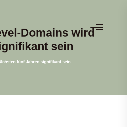
evel-Domains wird
gnifikant sein
chsten fünf Jahren signifikant sein