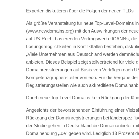
Experten diskutieren über die Folgen der neuen TLDs
Als größte Veranstaltung für neue Top-Level-Domains i
(www.newdomains.org) mit den Auswirkungen der neuen T
auf US-Recht basierenden Vertragswerke ICANNs, die f
Lösungsmöglichkeiten in Konfliktfällen bestehen, disku
„Viele Unternehmen aus Deutschland werden demnächst 
anbieten. Dieses Beispiel zeigt stellvertretend für viel
Domainregistrierungen auf Basis von Verträgen nach US
Kompetenzgruppen-Leiter von eco. Für die Vergabe der 
Registrierungsstellen wie auch akkreditierte Domainanb
Durch neue Top-Level-Domains kein Rückgang der länd
Angesichts der bevorstehenden Einführung einer Vielza
Rückgang der Domainregistrierungen bei länderspezif
der Studie gehen in Deutschland die Domainanbieter mit
Domainendung „.de“ geben wird. Lediglich 13 Prozent der