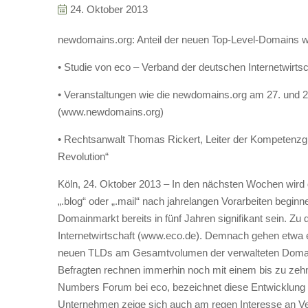
24. Oktober 2013
newdomains.org: Anteil der neuen Top-Level-Domains wird
• Studie von eco – Verband der deutschen Internetwirts
• Veranstaltungen wie die newdomains.org am 27. und 
(www.newdomains.org)
• Rechtsanwalt Thomas Rickert, Leiter der Kompetenzg
Revolution“
Köln, 24. Oktober 2013 – In den nächsten Wochen wird 
„.blog“ oder „.mail“ nach jahrelangen Vorarbeiten beg
Domainmarkt bereits in fünf Jahren signifikant sein. Z
Internetwirtschaft (www.eco.de). Demnach gehen etwa ei
neuen TLDs am Gesamtvolumen der verwalteten Domains 
Befragten rechnen immerhin noch mit einem bis zu zeh
Numbers Forum bei eco, bezeichnet diese Entwicklung 
Unternehmen zeige sich auch am regen Interesse an V