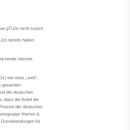
neue gTLDs nicht zurück
LDs bereits haben
ichende Internet-
Ds) wie etwa „.web“,
am gesamten
band der deutschen
, dass der Anteil der
Prozent der deutschen
petenzgruppe Names &
en Domainendungen für