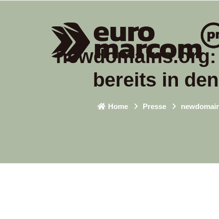
newdomains.org: 
bereits in de
Home
Presse
newdomains