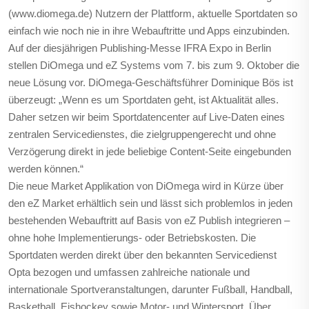
(www.diomega.de) Nutzern der Plattform, aktuelle Sportdaten so
einfach wie noch nie in ihre Webauftritte und Apps einzubinden.
Auf der diesjährigen Publishing-Messe IFRA Expo in Berlin
stellen DiOmega und eZ Systems vom 7. bis zum 9. Oktober die
neue Lösung vor. DiOmega-Geschäftsführer Dominique Bös ist
überzeugt: „Wenn es um Sportdaten geht, ist Aktualität alles.
Daher setzen wir beim Sportdatencenter auf Live-Daten eines
zentralen Servicedienstes, die zielgruppengerecht und ohne
Verzögerung direkt in jede beliebige Content-Seite eingebunden
werden können.“
Die neue Market Applikation von DiOmega wird in Kürze über
den eZ Market erhältlich sein und lässt sich problemlos in jeden
bestehenden Webauftritt auf Basis von eZ Publish integrieren –
ohne hohe Implementierungs- oder Betriebskosten. Die
Sportdaten werden direkt über den bekannten Servicedienst
Opta bezogen und umfassen zahlreiche nationale und
internationale Sportveranstaltungen, darunter Fußball, Handball,
Basketball, Eishockey sowie Motor- und Wintersport. Über