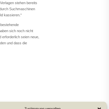
Verlagen stehen bereits
en durch Suchmaschinen
ld kassieren.“
r bestehende
haben sich noch nicht
 erforderlich seien neue,
nden und dass die
Zustimmung verwalten