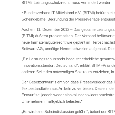
BITMi: Leistungsschutzrecht muss verhindert werden
• Bundesverband IT-Mittelstand e.V. (BITMi) befürchtet
Scheindebatte: Begründung der Presseverlage entpuppt 
Aachen, 11. Dezember 2012 – Das geplante Leistungssc
(BITMi) äußerst problematisch. Der Verband befürwortet
neue Immaterialgüterrecht wie geplant im Herbst nächst
Software AG, unnötige Hemmschwellen aufgebaut. Diese 
„Ein Leistungsschutzrecht bedeutet erhebliche gesamtwi
Innovationsstandort Deutschland“, erklärt BITMi-Präside
anderen Seite den notwendigen Spielraum entziehen, in 
Der Gesetzentwurf sieht vor, dass Presseverleger das R
Textbestandteilen aus Artikeln zu verbieten. Diese in der
Entwurf sei jedoch weder sinnvoll noch widerspruchsfrei
Unternehmen maßgeblich belasten.“
„Es wird eine Scheindiskussion geführt“, betont der B