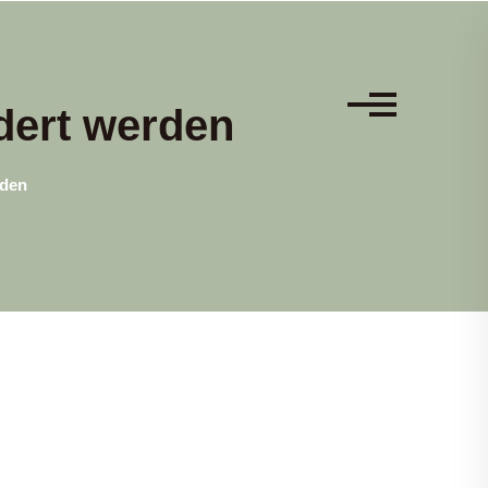
dert werden
rden