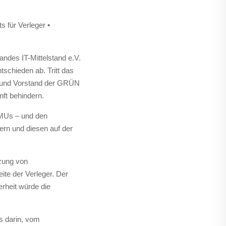
 für Verleger •
ndes IT-Mittelstand e.V.
schieden ab. Tritt das
Mi und Vorstand der GRÜN
ft behindern.
-KMUs – und den
dern und diesen auf der
tzung von
eite der Verleger. Der
erheit würde die
s darin, vom