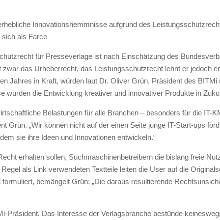
 erhebliche Innovationshemmnisse aufgrund des Leistungsschutzrechts
sich als Farce
hutzrecht für Presseverlage ist nach Einschätzung des Bundesverba
 zwar das Urheberrecht, das Leistungsschutzrecht lehnt er jedoch ent
en Jahres in Kraft, würden laut Dr. Oliver Grün, Präsident des BIT
würden die Entwicklung kreativer und innovativer Produkte in Zukun
rtschaftliche Belastungen für alle Branchen – besonders für die IT
nt Grün. „Wir können nicht auf der einen Seite junge IT-Start-ups för
dem sie ihre Ideen und Innovationen entwickeln.“
echt erhalten sollen, Suchmaschinenbetreibern die bislang freie Nu
 Regel als Link verwendeten Textteile leiten die User auf die Originals
 formuliert, bemängelt Grün: „Die daraus resultierende Rechtsunsich
ITMi-Präsident. Das Interesse der Verlagsbranche bestünde keinesweg